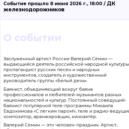
ДК
Событие прошло 8 июня 2026 г., 18:00 /
железнодорожников
О событии
Сайт входит в медиагруппу «Западная пресса» ОГРН 1063906014743, ИНН
3906148636, КПП 390601001
Заслуженный артист России Валерий Сёмин —
Контакты редакции: +7(4012) 310-124, news@klops.ru. Реклама: +7 (931) 107 50 00,
выдающийся деятель российской народной культуры
reklama@klops.ru. Афиша: +7(967) 351 20 51, reklama@klops.ru
Адрес редакции и учредителя: г. Калининград, ул. Рокоссовского, 16/18, пом. I,
пропагандист русских песен и народных
оф. 2
инструментов, создатель и художественный
Сетевое издание "Klops.ru", регистрационный номер и дата принятия
решения о регистрации: ЭЛ № ФС 77 - 78739 от 20 июля 2020 года,
руководитель группы «Белый день».
зарегистрировано Федеральной службой по надзору в сфере связи,
информационных технологий и массовых коммуникаций (Роскомнадзор).
Баянист, объединяющий вокруг баяна
Учредитель: ООО "Русская медиагруппа "Западная Пресса". Главный редакто
профессионалов и любителей-музыкантов разных
Фомченкова Кристина Владимировна
национальностей и культур. Постоянный соведущий-
баянист популярной теле-программы Михаила
Материалы сайта, подписанные «CC 4.0» доступны по
лицензии Creative Commons «Attribution-ShareAlike»
Евдокимова «С лёгким паром!», теле и радио-ведущи
(«Атрибуция — На тех же условиях») 4.0 Всемирная
композитор, аранжировщик, киноактёр.
Для использования остальных материалов необходимо
письменное согласие правообладателя
Валерий Сёмин — это человек-праздник. Артист,
Политика в отношении обработки персональных
данных ООО «РМГ «Западная Пресса».