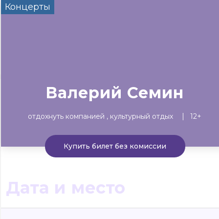
Концерты
Сегодня
Завтра
Выходны
#билеты без комиссии
Событиям
Концерты
Театр
Детям
Выставки
Валерий Семин
отдохнуть компанией
культурный отдых
12+
Купить билет без комиссии
Дата и место