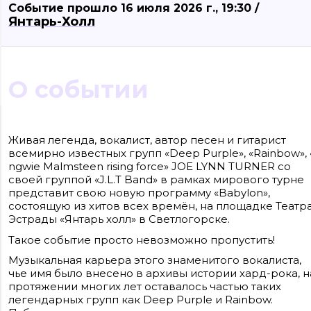
Событие прошло 16 июля 2026 г., 19:30 /
Янтарь-Холл
О событии
Сайт входит в медиагруппу «Западная пресса» ОГРН 1063906014743, ИНН
3906148636, КПП 390601001
Живая легенда, вокалист, автор песен и гитарист
Контакты редакции: +7(4012) 310-124, news@klops.ru. Реклама: +7 (931) 107 50 00,
всемирно известных групп «Deep Purple», «Rainbow», 
reklama@klops.ru. Афиша: +7(967) 351 20 51, reklama@klops.ru
Адрес редакции и учредителя: г. Калининград, ул. Рокоссовского, 16/18, пом. I,
ngwie Malmsteen rising force» JOE LYNN TURNER со
оф. 2
своей группой «J.L.T Band» в рамках мирового турне
Сетевое издание "Klops.ru", регистрационный номер и дата принятия
решения о регистрации: ЭЛ № ФС 77 - 78739 от 20 июля 2020 года,
представит свою новую программу «Babylon»,
зарегистрировано Федеральной службой по надзору в сфере связи,
состоящую из хитов всех времён, на площадке Театр
информационных технологий и массовых коммуникаций (Роскомнадзор).
Эстрады «Янтарь холл» в Светлогорске.
Учредитель: ООО "Русская медиагруппа "Западная Пресса". Главный редакто
Фомченкова Кристина Владимировна
Такое событие просто невозможно пропустить!
Материалы сайта, подписанные «CC 4.0» доступны по
Музыкальная карьера этого знаменитого вокалиста,
лицензии Creative Commons «Attribution-ShareAlike»
(«Атрибуция — На тех же условиях») 4.0 Всемирная
чье имя было внесено в архивы истории хард-рока, н
Для использования остальных материалов необходимо
протяжении многих лет оставалось частью таких
письменное согласие правообладателя
легендарных групп как Deep Purple и Rainbow.
Политика в отношении обработки персональных
данных ООО «РМГ «Западная Пресса».