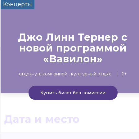
Концерты
Сегодня
Завтра
Выходны
#билеты без комиссии
Событиям
Джо Линн Тернер с
новой программой
Концерты
Театр
Детям
Выставки
«Вавилон»
отдохнуть компанией
культурный отдых
6+
Купить билет без комиссии
Дата и место