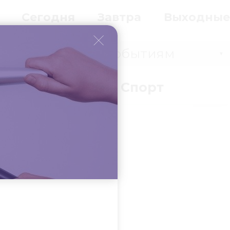
Сегодня
Завтра
Выходные
Событиям
▼
вки
Бизнес
Спорт