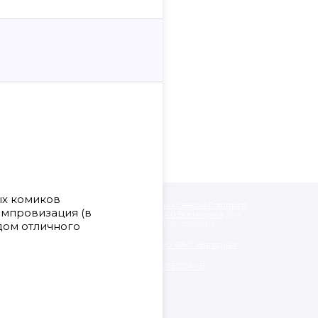
ых комиков
одписанные «CC 4.0» доступны по
лицензии Creative Commons
импровизация (в
like» («Атрибуция — На тех же условиях») 4.0 Всемирная
Для
альных материалов необходимо письменное согласие
дом отличного
нии обработки персональных данных ООО «РМГ «Западная
ЯТЕЛЬНОСТИ ООО «РМГ «ЗАПАДНАЯ ПРЕССА» В
АЦИОННЫХ ТЕХНОЛОГИЙ.