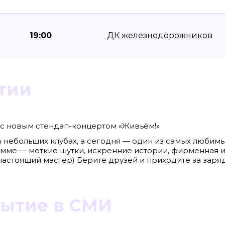
19:00
ДК железнодорожников
тии
с новым стендап-концертом «Живьём!»
в небольших клубах, а сегодня — один из самых любим
8636, КПП 390601001
Материалы сайта, п
амме — меткие шутки, искренние истории, фирменная 
reklama@klops.ru. Афиша: +7(967) 351 20
«Attribution-ShareA
использования ост
настоящий мастер) Берите друзей и приходите за заря
. 2
правообладателя
 о регистрации: ЭЛ № ФС 77 - 78739
Политика в отноше
сфере связи, информационных
Пресса».
ская медиагруппа "Западная Пресса".
ИНФОРМАЦИЯ О ДЕ
ОБЛАСТИ ИНФОРМ
бытие в СМИ
Публичная оферта.