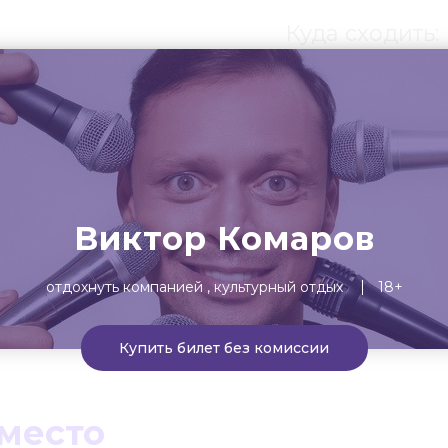
Куда сходить:
ты
Театр
Детям
Выста
Виктор Комаров
отдохнуть компанией
культурный отдых
18+
Купить билет без комиссии
 место