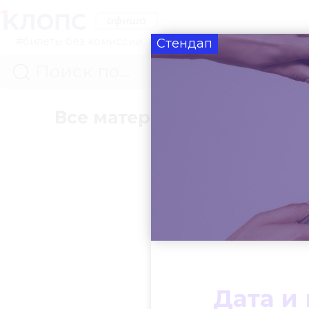
#билеты без комиссии
Стендап
Все материалы
Концер
Дата и