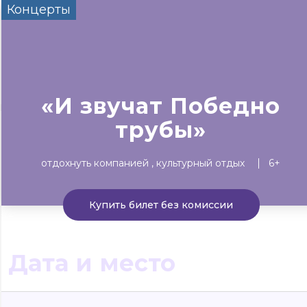
Концерты
Сегодня
Завтра
Выходны
#билеты без комиссии
Событиям
«И звучат Победно
Концерты
Театр
Детям
Выставки
трубы»
отдохнуть компанией
культурный отдых
6+
Купить билет без комиссии
Дата и место