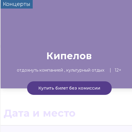
Концерты
Сегодня
Завтра
Выходны
#билеты без комиссии
Событиям
Концерты
Театр
Детям
Выставки
Кипелов
отдохнуть компанией
культурный отдых
12+
Купить билет без комиссии
Дата и место