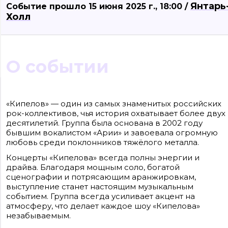
Янтарь
Событие прошло 15 июня 2025 г., 18:00 /
Холл
О событии
Сайт входит в медиагруппу «Западная пресса» ОГРН 1063906014743, ИНН
3906148636, КПП 390601001
«Кипелов» — один из самых знаменитых российских
Контакты редакции: +7(4012) 310-124, news@klops.ru. Реклама: +7 (931) 107 50 00,
рок-коллективов, чья история охватывает более двух
reklama@klops.ru. Афиша: +7(967) 351 20 51, reklama@klops.ru
Адрес редакции и учредителя: г. Калининград, ул. Рокоссовского, 16/18, пом. I,
десятилетий. Группа была основана в 2002 году
оф. 2
бывшим вокалистом «Арии» и завоевала огромную
Сетевое издание "Klops.ru", регистрационный номер и дата принятия
решения о регистрации: ЭЛ № ФС 77 - 78739 от 20 июля 2020 года,
любовь среди поклонников тяжёлого металла.
зарегистрировано Федеральной службой по надзору в сфере связи,
информационных технологий и массовых коммуникаций (Роскомнадзор).
Концерты «Кипелова» всегда полны энергии и
Учредитель: ООО "Русская медиагруппа "Западная Пресса". Главный редакто
драйва. Благодаря мощным соло, богатой
Фомченкова Кристина Владимировна
сценографии и потрясающим аранжировкам,
выступление станет настоящим музыкальным
Материалы сайта, подписанные «CC 4.0» доступны по
лицензии Creative Commons «Attribution-ShareAlike»
событием. Группа всегда усиливает акцент на
(«Атрибуция — На тех же условиях») 4.0 Всемирная
атмосферу, что делает каждое шоу «Кипелова»
Для использования остальных материалов необходимо
письменное согласие правообладателя
незабываемым.
Политика в отношении обработки персональных
данных ООО «РМГ «Западная Пресса».