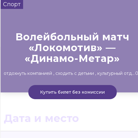
Спорт
Сегодня
Завтра
Выходны
#билеты без комиссии
Событиям
Волейбольный матч
«Локомотив» —
Концерты
Театр
Детям
Выставки
«Динамо-Метар»
отдохнуть компанией
сходить с детьми
культурный отдых
Купить билет без комиссии
Дата и место