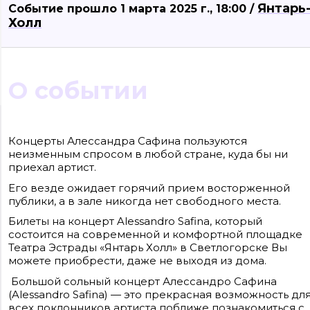
Янтарь
Событие прошло 1 марта 2025 г., 18:00 /
Холл
О событии
Сайт входит в медиагруппу «Западная пресса» ОГРН 1063906014743, ИНН
3906148636, КПП 390601001
Концерты Алессандра Сафина пользуются
Контакты редакции: +7(4012) 310-124, news@klops.ru. Реклама: +7 (931) 107 50 00,
неизменным спросом в любой стране, куда бы ни
reklama@klops.ru. Афиша: +7(967) 351 20 51, reklama@klops.ru
Адрес редакции и учредителя: г. Калининград, ул. Рокоссовского, 16/18, пом. I,
приехал артист.
оф. 2
Сетевое издание "Klops.ru", регистрационный номер и дата принятия
Его везде ожидает горячий прием восторженной
решения о регистрации: ЭЛ № ФС 77 - 78739 от 20 июля 2020 года,
публики, а в зале никогда нет свободного места.
зарегистрировано Федеральной службой по надзору в сфере связи,
информационных технологий и массовых коммуникаций (Роскомнадзор).
Учредитель: ООО "Русская медиагруппа "Западная Пресса". Главный редакто
Билеты на концерт Alessandro Safina, который
Фомченкова Кристина Владимировна
состоится на современной и комфортной площадке
Театра Эстрады «Янтарь Холл» в Светлогорске Вы
Материалы сайта, подписанные «CC 4.0» доступны по
можете приобрести, даже не выходя из дома.
лицензии Creative Commons «Attribution-ShareAlike»
(«Атрибуция — На тех же условиях») 4.0 Всемирная
Для использования остальных материалов необходимо
Большой сольный концерт Алессандро Сафина
письменное согласие правообладателя
(Alessandro Safina) — это прекрасная возможность дл
Политика в отношении обработки персональных
всех поклонников артиста поближе познакомиться с
данных ООО «РМГ «Западная Пресса».