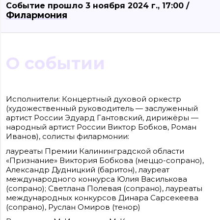
Событие прошло 3 ноября 2024 г., 17:00 /
Филармония
О событии
Исполнители: Концертный духовой оркестр
(художественный руководитель — заслуженный
артист России Эдуард Гантовский, дирижёры —
народный артист России Виктор Бобков, Роман
Иванов), солисты филармонии:
Сайт входит в медиагруппу «Западная пресса» ОГРН 1063906014743, ИНН
3906148636, КПП 390601001
лауреаты Премии Калининградской области
Контакты редакции: +7(4012) 310-124, news@klops.ru. Реклама: +7 (931) 107 50 00
«Признание» Виктория Бобкова (меццо-сопрано),
reklama@klops.ru. Афиша: +7(967) 351 20 51, reklama@klops.ru
Адрес редакции и учредителя: г. Калининград, ул. Рокоссовского, 16/18, пом. I
Александр Дудницкий (баритон), лауреат
оф. 2
международного конкурса Юлия Василькова
Сетевое издание "Klops.ru", регистрационный номер и дата принятия
решения о регистрации: ЭЛ № ФС 77 - 78739 от 20 июля 2020 года,
(сопрано); Светлана Полевая (сопрано), лауреаты
зарегистрировано Федеральной службой по надзору в сфере связи,
международных конкурсов Динара Сарсекеева
информационных технологий и массовых коммуникаций (Роскомнадзор).
(сопрано), Руслан Омиров (тенор)
Учредитель: ООО "Русская медиагруппа "Западная Пресса". Главный
редактор: Фомченкова Кристина Владимировна