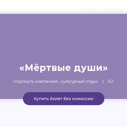
Куда сходить:
ты
Театр
Детям
Выста
«Мёртвые души»
отдохнуть компанией
культурный отдых
16+
Купить билет без комиссии