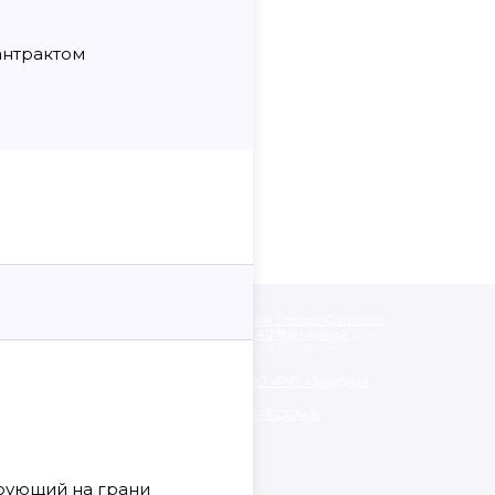
 антрактом
одписанные «CC 4.0» доступны по
лицензии Creative Commons
like» («Атрибуция — На тех же условиях») 4.0 Всемирная
Для
альных материалов необходимо письменное согласие
нии обработки персональных данных ООО «РМГ «Западная
ЯТЕЛЬНОСТИ ООО «РМГ «ЗАПАДНАЯ ПРЕССА» В
АЦИОННЫХ ТЕХНОЛОГИЙ.
ирующий на грани