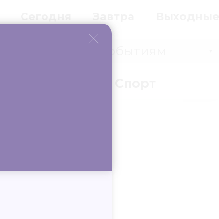
Сегодня
Завтра
Выходные
Событиям
▼
вки
Бизнес
Спорт