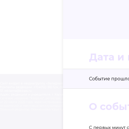
Дата и
Событие прошло 1
Сайт входит в медиагруппу «Западная пресса» ОГРН 1063906014743, ИНН 390614
Контакты редакции: +7(4012) 310-124, news@klops.ru. Реклама: +7 (931) 107 50 00, 
51, reklama@klops.ru
Адрес редакции и учредителя: г. Калининград, ул. Рокоссовского, 16/18, пом. I, оф
Сетевое издание "Klops.ru", регистрационный номер и дата принятия решения
от 20 июля 2020 года, зарегистрировано Федеральной службой по надзору в 
О собы
технологий и массовых коммуникаций (Роскомнадзор). Учредитель: ООО "Рус
Главный редактор: Фомченкова Кристина Владимировна
С первых минут 