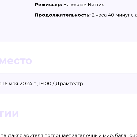
Режиссер:
Вячеслав Виттих
Продолжительность:
2 часа 40 минут с
 место
6 мая 2024 г., 19:00 /
Драмтеатр
8636, КПП 390601001
Материалы сайта, п
reklama@klops.ru. Афиша: +7(967) 351 20
«Attribution-ShareA
использования ост
. 2
правообладателя
 о регистрации: ЭЛ № ФС 77 - 78739
Политика в отноше
сфере связи, информационных
тии
Пресса».
ская медиагруппа "Западная Пресса".
ИНФОРМАЦИЯ О ДЕ
ОБЛАСТИ ИНФОРМ
Публичная оферта.
спектакля зрителя поглощает загадочный мир, баланс