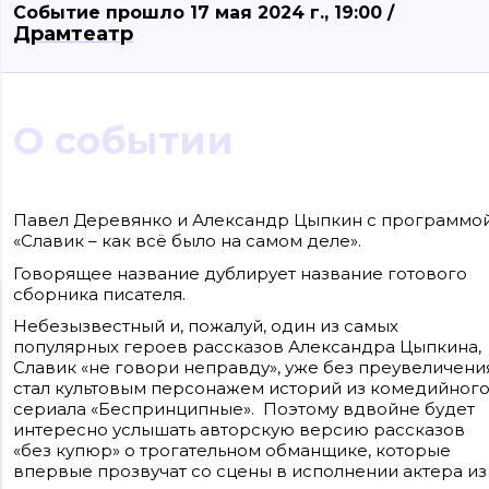
Событие прошло 17 мая 2024 г., 19:00 /
Драмтеатр
О событии
Павел Деревянко и Александр Цыпкин с программо
«Славик – как всё было на самом деле».
Говорящее название дублирует название готового
сборника писателя.
Сайт входит в медиагруппу «Западная пресса» ОГРН 1063906014743, ИНН
Небезызвестный и, пожалуй, один из самых
3906148636, КПП 390601001
популярных героев рассказов Александра Цыпкина,
Контакты редакции: +7(4012) 310-124, news@klops.ru. Реклама: +7 (931) 107 50 00
reklama@klops.ru. Афиша: +7(967) 351 20 51, reklama@klops.ru
Славик «не говори неправду», уже без преувеличени
Адрес редакции и учредителя: г. Калининград, ул. Рокоссовского, 16/18, пом. I
стал культовым персонажем историй из комедийног
оф. 2
Сетевое издание "Klops.ru", регистрационный номер и дата принятия
сериала «Беспринципные». Поэтому вдвойне будет
решения о регистрации: ЭЛ № ФС 77 - 78739 от 20 июля 2020 года,
интересно услышать авторскую версию рассказов
зарегистрировано Федеральной службой по надзору в сфере связи,
информационных технологий и массовых коммуникаций (Роскомнадзор).
«без купюр» о трогательном обманщике, которые
Учредитель: ООО "Русская медиагруппа "Западная Пресса". Главный
впервые прозвучат со сцены в исполнении актера из
редактор: Фомченкова Кристина Владимировна