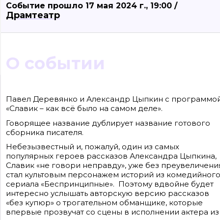
Событие прошло 17 мая 2024 г., 19:00 /
Драмтеатр
О событии
Сайт входит в медиагруппу «Западная пресса» ОГРН 1063906014743, ИНН
3906148636, КПП 390601001
Павел Деревянко и Александр Цыпкин с программо
Контакты редакции: +7(4012) 310-124, news@klops.ru. Реклама: +7 (931) 107 50 00,
«Славик – как всё было на самом деле».
reklama@klops.ru. Афиша: +7(967) 351 20 51, reklama@klops.ru
Адрес редакции и учредителя: г. Калининград, ул. Рокоссовского, 16/18, пом. I,
Говорящее название дублирует название готового
оф. 2
Сетевое издание "Klops.ru", регистрационный номер и дата принятия
сборника писателя.
решения о регистрации: ЭЛ № ФС 77 - 78739 от 20 июля 2020 года,
зарегистрировано Федеральной службой по надзору в сфере связи,
Небезызвестный и, пожалуй, один из самых
информационных технологий и массовых коммуникаций (Роскомнадзор).
Учредитель: ООО "Русская медиагруппа "Западная Пресса". Главный редакто
популярных героев рассказов Александра Цыпкина,
Фомченкова Кристина Владимировна
Славик «не говори неправду», уже без преувеличени
стал культовым персонажем историй из комедийног
Материалы сайта, подписанные «CC 4.0» доступны по
сериала «Беспринципные». Поэтому вдвойне будет
лицензии Creative Commons «Attribution-ShareAlike»
(«Атрибуция — На тех же условиях») 4.0 Всемирная
интересно услышать авторскую версию рассказов
Для использования остальных материалов необходимо
«без купюр» о трогательном обманщике, которые
письменное согласие правообладателя
впервые прозвучат со сцены в исполнении актера из
Политика в отношении обработки персональных
данных ООО «РМГ «Западная Пресса».