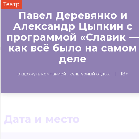
Театр
Сегодня
Завтра
Выходны
Павел Деревянко и
#билеты без комиссии
Александр Цыпкин с
Событиям
программой «Славик 
как всё было на самом
Концерты
Театр
Детям
Выставки
деле
отдохнуть компанией
культурный отдых
18+
Дата и место