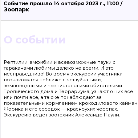
Событие прошло 14 октября 2023 г., 11:00 /
Зоопарк
О событии
Сайт входит в медиагруппу «Западная пресса» ОГРН 1063906014743, ИНН
3906148636, КПП 390601001
Рептилии, амфибии и всевозможные пауки с
Контакты редакции: +7(4012) 310-124, news@klops.ru. Реклама: +7 (931) 107 50 00,
тараканами любимы далеко не всеми. И это
reklama@klops.ru. Афиша: +7(967) 351 20 51, reklama@klops.ru
Адрес редакции и учредителя: г. Калининград, ул. Рокоссовского, 16/18, пом. I,
несправедливо! Во время экскурсии участники
оф. 2
познакомятся поближе с чешуйчатыми,
Сетевое издание "Klops.ru", регистрационный номер и дата принятия
решения о регистрации: ЭЛ № ФС 77 - 78739 от 20 июля 2020 года,
земноводными и членистоногими обитателями
зарегистрировано Федеральной службой по надзору в сфере связи,
Тропического дома и Террариума, узнают о них всё
информационных технологий и массовых коммуникаций (Роскомнадзор).
или почти всё, а также понаблюдают за
Учредитель: ООО "Русская медиагруппа "Западная Пресса". Главный редакто
Фомченкова Кристина Владимировна
показательными кормлением крокодилового кайман
Жорика и его соседок — красноухих черепах.
Материалы сайта, подписанные «CC 4.0» доступны по
Экскурсию ведёт зоотехник Александр Паули.
лицензии Creative Commons «Attribution-ShareAlike»
(«Атрибуция — На тех же условиях») 4.0 Всемирная
Для использования остальных материалов необходимо
письменное согласие правообладателя
Политика в отношении обработки персональных
данных ООО «РМГ «Западная Пресса».