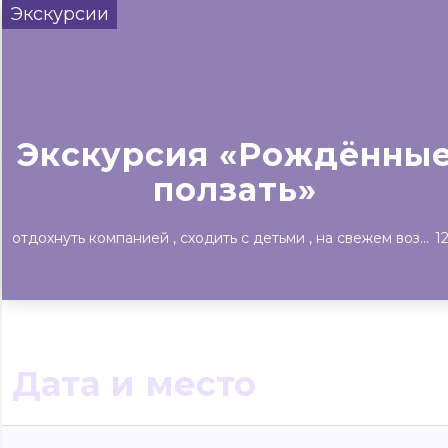
Экскурсии
Сегодня
Завтра
Выходны
#билеты без комиссии
Событиям
Экскурсия «Рождённы
Концерты
Театр
Детям
Выставки
ползать»
отдохнуть компанией
сходить с детьми
на свежем воздухе
1
Дата и место