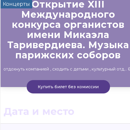
Открытие XIII
Концерты
Сегодня
Завтра
Выходны
Международного
#билеты без комиссии
конкурса органистов
Событиям
имени Микаэла
Таривердиева. Музыка
Концерты
Театр
Детям
Выставки
парижских соборов
отдохнуть компанией
сходить с детьми
культурный отдых
Купить билет без комиссии
Дата и место