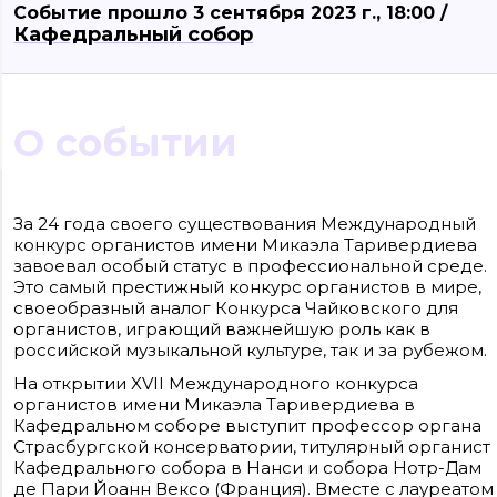
Событие прошло 3 сентября 2023 г., 18:00 /
Кафедральный собор
О событии
Сайт входит в медиагруппу «Западная пресса» ОГРН 1063906014743, ИНН
3906148636, КПП 390601001
За 24 года своего существования Международный
Контакты редакции: +7(4012) 310-124, news@klops.ru. Реклама: +7 (931) 107 50 00,
конкурс органистов имени Микаэла Таривердиева
reklama@klops.ru. Афиша: +7(967) 351 20 51, reklama@klops.ru
Адрес редакции и учредителя: г. Калининград, ул. Рокоссовского, 16/18, пом. I,
завоевал особый статус в профессиональной среде.
оф. 2
Это самый престижный конкурс органистов в мире,
Сетевое издание "Klops.ru", регистрационный номер и дата принятия
решения о регистрации: ЭЛ № ФС 77 - 78739 от 20 июля 2020 года,
своеобразный аналог Конкурса Чайковского для
зарегистрировано Федеральной службой по надзору в сфере связи,
органистов, играющий важнейшую роль как в
информационных технологий и массовых коммуникаций (Роскомнадзор).
российской музыкальной культуре, так и за рубежом.
Учредитель: ООО "Русская медиагруппа "Западная Пресса". Главный редакто
Фомченкова Кристина Владимировна
На открытии XVII Международного конкурса
органистов имени Микаэла Таривердиева в
Материалы сайта, подписанные «CC 4.0» доступны по
лицензии Creative Commons «Attribution-ShareAlike»
Кафедральном соборе выступит профессор органа
(«Атрибуция — На тех же условиях») 4.0 Всемирная
Страсбургской консерватории, титулярный органист
Для использования остальных материалов необходимо
письменное согласие правообладателя
Кафедрального собора в Нанси и собора Нотр-Дам
Политика в отношении обработки персональных
де Пари Йоанн Вексо (Франция). Вместе с лауреатом
данных ООО «РМГ «Западная Пресса».