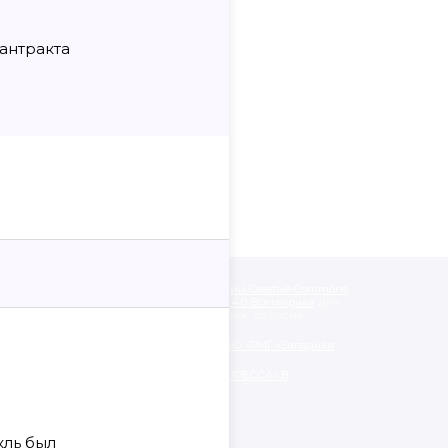
 антракта
одписанные «CC 4.0» доступны по
лицензии Creative Commons
like» («Атрибуция — На тех же условиях») 4.0 Всемирная
Для
альных материалов необходимо письменное согласие
нии обработки персональных данных ООО «РМГ «Западная
ЯТЕЛЬНОСТИ ООО «РМГ «ЗАПАДНАЯ ПРЕССА» В
АЦИОННЫХ ТЕХНОЛОГИЙ.
кль был