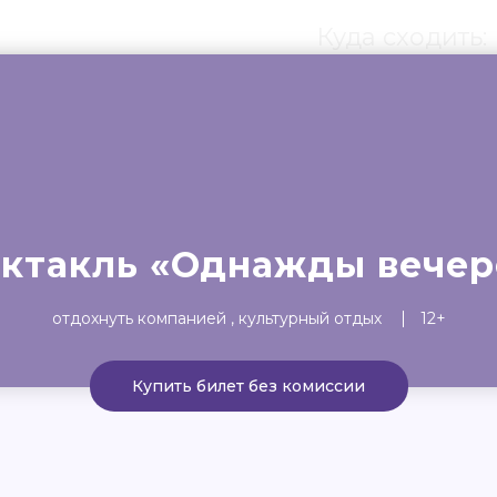
Куда сходить:
ты
Театр
Детям
Выста
ктакль «Однажды вече
отдохнуть компанией
культурный отдых
12+
Купить билет без комиссии