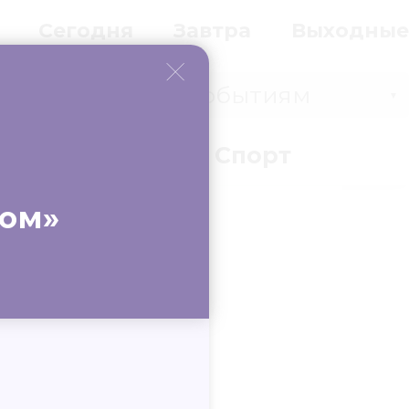
Сегодня
Завтра
Выходные
Событиям
▼
вки
Бизнес
Спорт
ром»