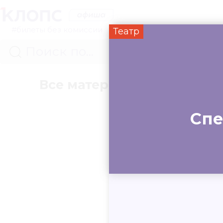
#билеты без комиссии
Театр
Все материалы
Концер
Спе