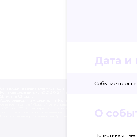
Дата и
Событие прошло 1
Сайт входит в медиагруппу «Западная пресса» ОГРН 1063906014743, ИНН 390614
Контакты редакции: +7(4012) 310-124, news@klops.ru. Реклама: +7 (931) 107 50 00, 
51, reklama@klops.ru
Адрес редакции и учредителя: г. Калининград, ул. Рокоссовского, 16/18, пом. I, оф
Сетевое издание "Klops.ru", регистрационный номер и дата принятия решения
от 20 июля 2020 года, зарегистрировано Федеральной службой по надзору в 
О собы
технологий и массовых коммуникаций (Роскомнадзор). Учредитель: ООО "Рус
Главный редактор: Фомченкова Кристина Владимировна
По мотивам пьес