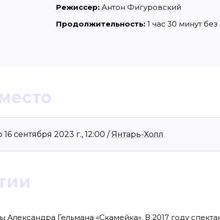
Режиссер:
Антон Фигуровский
Продолжительность:
1 час 30 минут без
 место
6 сентября 2023 г., 12:00 /
Янтарь-Холл
8636, КПП 390601001
Материалы сайта, п
reklama@klops.ru. Афиша: +7(967) 351 20
«Attribution-ShareA
использования ост
. 2
правообладателя
 о регистрации: ЭЛ № ФС 77 - 78739
Политика в отноше
сфере связи, информационных
тии
Пресса».
ская медиагруппа "Западная Пресса".
ИНФОРМАЦИЯ О ДЕ
ОБЛАСТИ ИНФОРМ
Публичная оферта.
ы Александра Гельмана «Скамейка». В 2017 году спекта