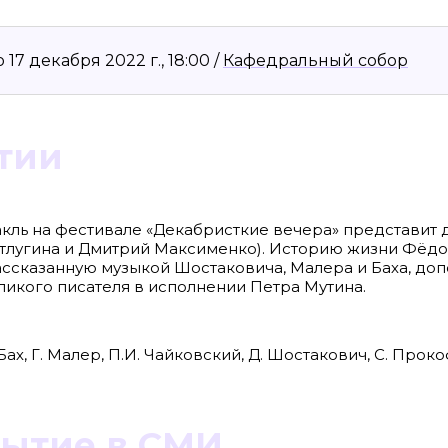
7 декабря 2022 г., 18:00 /
Кафедральный собор
тии
кль на фестивале «Декабристкие вечера» представит 
етлугина и Дмитрий Максименко). Историю жизни Фёд
ассказанную музыкой Шостаковича, Малера и Баха, до
ликого писателя в исполнении Петра Мутина.
8636, КПП 390601001
Материалы сайта, п
reklama@klops.ru. Афиша: +7(967) 351 20
«Attribution-ShareA
использования ост
. 2
правообладателя
 о регистрации: ЭЛ № ФС 77 - 78739
Политика в отноше
 Бах, Г. Малер, П.И. Чайковский, Д. Шостакович, С. Проко
сфере связи, информационных
Пресса».
ская медиагруппа "Западная Пресса".
ИНФОРМАЦИЯ О ДЕ
ОБЛАСТИ ИНФОРМ
Публичная оферта.
бытие в СМИ