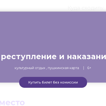
Куда сходить:
ты
Театр
Детям
Выста
реступление и наказан
культурный отдых
пушкинская карта
6+
Купить билет без комиссии
 место