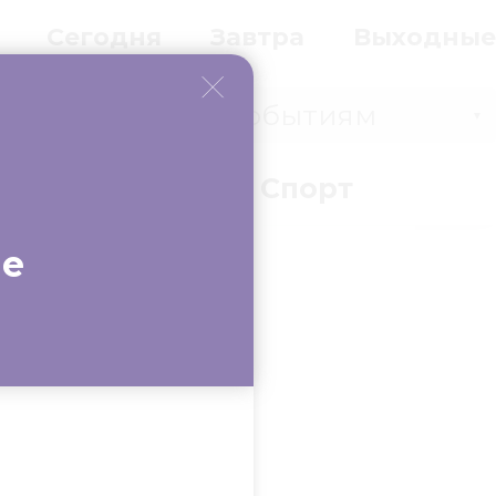
Сегодня
Завтра
Выходные
Событиям
▼
вки
Бизнес
Спорт
ие