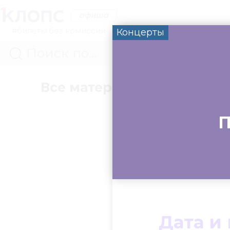
#билеты без комиссии
Концерты
Все материалы
Концер
П
Дата и