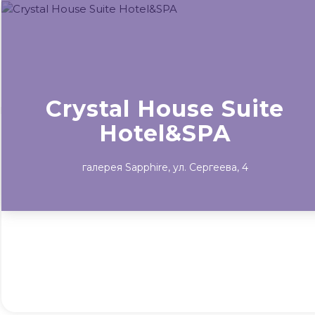
Сегодня
Завтра
Выходны
#билеты без комиссии
Событиям
Crystal House Suite
Концерты
Театр
Детям
Выставки
Hotel&SPA
галерея Sapphire, ул. Сергеева, 4