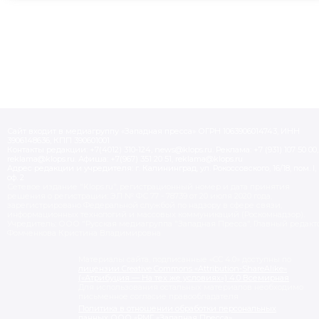
Сайт входит в медиагруппу «Западная пресса» ОГРН 1063906014743, ИНН
3906148636, КПП 390601001
Контакты редакции: +7(4012) 310-124, news@klops.ru. Реклама: +7 (931) 107 50 00,
reklama@klops.ru. Афиша: +7(967) 351 20 51, reklama@klops.ru
Адрес редакции и учредителя: г. Калининград, ул. Рокоссовского, 16/18, пом. I,
оф. 2
Сетевое издание "Klops.ru", регистрационный номер и дата принятия
решения о регистрации: ЭЛ № ФС 77 - 78739 от 20 июля 2020 года,
зарегистрировано Федеральной службой по надзору в сфере связи,
информационных технологий и массовых коммуникаций (Роскомнадзор).
Учредитель: ООО "Русская медиагруппа "Западная Пресса". Главный редакто
Фомченкова Кристина Владимировна
Материалы сайта, подписанные «CC 4.0» доступны по
лицензии Creative Commons «Attribution-ShareAlike»
(«Атрибуция — На тех же условиях») 4.0 Всемирная
Для использования остальных материалов необходимо
письменное согласие правообладателя
Политика в отношении обработки персональных
данных ООО «РМГ «Западная Пресса».