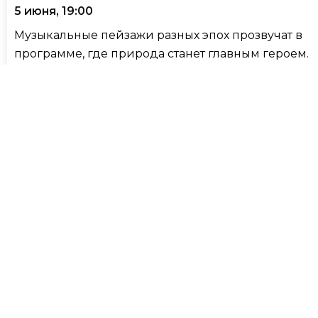
5 июня, 19:00
Музыкальные пейзажи разных эпох прозвучат в
программе, где природа станет главным героем.
Соната Pastorale Джузеппе Тартини задаст
настроение вечера, Луи Вьерн обратится к
солнечному свету в своём «Гимне солнцу», а
Зигфрид Карг-Элерт погрузит слушателей в
таинственную атмосферу ночи.
Особое звучание концерту придаст редкий
инструмент — виола, на которой сыграет Сергей
Полтавский. Партию органа исполнит Маргарита
Еськина. В программу также вошли сочинения
Иоганна Себастьяна Баха, Бернардо Пасквини,
Иоганна Генриха Шмельцера, Эдварда Грига и
Генриха Игнаца Франца фон Бибера.