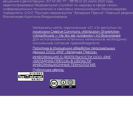
решения о регистрации: ЭЛ № ФС 77 - 78739 от 20 июля 2020 года,
зарегистрировано Федеральной службой по надзору в сфере связи,
информационных технологий и массовых коммуникаций (Роскомнадзор).
Учредитель: ООО "Русская медиагруппа "Западная Пресса". Главный редакто
Фомченкова Кристина Владимировна
Материалы сайта, подписанные «CC 4.0» доступны по
лицензии Creative Commons «Attribution-ShareAlike»
(«Атрибуция — На тех же условиях») 4.0 Всемирная
Для использования остальных материалов необходимо
письменное согласие правообладателя
Политика в отношении обработки персональных
данных ООО «РМГ «Западная Пресса».
ИНФОРМАЦИЯ О ДЕЯТЕЛЬНОСТИ ООО «РМГ
«ЗАПАДНАЯ ПРЕССА» В ОБЛАСТИ
ИНФОРМАЦИОННЫХ ТЕХНОЛОГИЙ.
Публичная оферта.