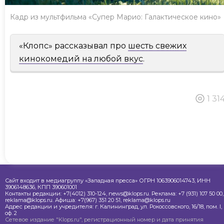
Кадр из мультфильма «Супер Марио: Галактическое кино»
«Клопс» рассказывал про
шесть свежих
кинокомедий на любой вкус
.
1 31
Сайт входит в медиагруппу «Западная пресса» ОГРН 1063906014743, ИНН
3906148636, КПП 390601001
Контакты редакции: +7(4012) 310-124, news@klops.ru. Реклама: +7 (931) 107 50 00,
reklama@klops.ru. Афиша: +7(967) 351 20 51, reklama@klops.ru
Адрес редакции и учредителя: г. Калининград, ул. Рокоссовского, 16/18, пом. I,
оф. 2
Сетевое издание "Klops.ru", регистрационный номер и дата принятия