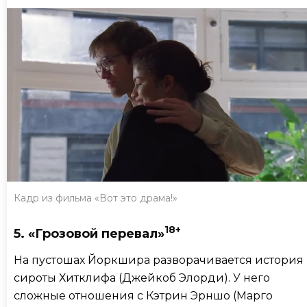
Кадр из фильма «Вот это драма!»
18+
5. «Грозовой перевал»
На пустошах Йоркшира разворачивается история
сироты Хитклифа (Джейкоб Элорди). У него
сложные отношения с Кэтрин Эрншо (Марго