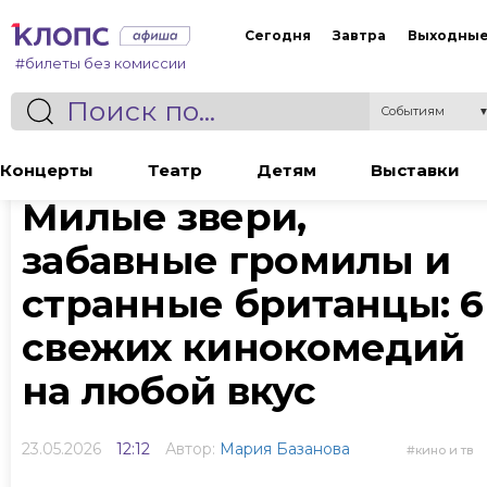
Сегодня
Завтра
Выходны
#билеты без комиссии
Событиям
Статья
Концерты
Театр
Детям
Выставки
Милые звери,
забавные громилы и
странные британцы: 6
свежих кинокомедий
на любой вкус
23.05.2026
12:12
Автор:
Мария Базанова
кино и тв