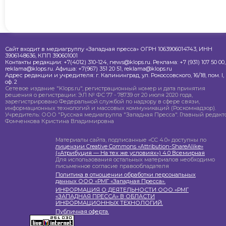
Сайт входит в медиагруппу «Западная пресса» ОГРН 1063906014743, ИНН
3906148636, КПП 390601001
Контакты редакции: +7(4012) 310-124, news@klops.ru. Реклама: +7 (931) 107 50 00,
reklama@klops.ru. Афиша: +7(967) 351 20 51, reklama@klops.ru
Адрес редакции и учредителя: г. Калининград, ул. Рокоссовского, 16/18, пом. I,
оф. 2
Сетевое издание "Klops.ru", регистрационный номер и дата принятия
решения о регистрации: ЭЛ № ФС 77 - 78739 от 20 июля 2020 года,
зарегистрировано Федеральной службой по надзору в сфере связи,
информационных технологий и массовых коммуникаций (Роскомнадзор).
Учредитель: ООО "Русская медиагруппа "Западная Пресса". Главный редакто
Фомченкова Кристина Владимировна
Материалы сайта, подписанные «CC 4.0» доступны по
лицензии Creative Commons «Attribution-ShareAlike»
(«Атрибуция — На тех же условиях») 4.0 Всемирная
Для использования остальных материалов необходимо
письменное согласие правообладателя
Политика в отношении обработки персональных
данных ООО «РМГ «Западная Пресса».
ИНФОРМАЦИЯ О ДЕЯТЕЛЬНОСТИ ООО «РМГ
«ЗАПАДНАЯ ПРЕССА» В ОБЛАСТИ
ИНФОРМАЦИОННЫХ ТЕХНОЛОГИЙ.
Публичная оферта.