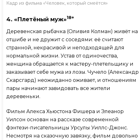
Кадр из фильма «Человек, который смеётся»
18+
4. «Плетёный муж»
Деревенская рыбачка (Оливия Колман)
живёт на
отшибе и не дружит с соседями: её считают
странной, некрасивой и неподходящей для
нормальной жизни. Устав от одиночества,
женщина обращается к мастеру-плетельщику и
заказывает себе мужа из лозы. Чучело (Александр
Скарсгард) неожиданно оживает, и отношениям
пары начинают завидовать все жители
деревеньки.
Фильм Алекса Хьюстона Фишера и Элеанор
Уилсон основан на рассказе современной
фэнтези-писательницы Урсулы Уиллс-Джонс.
Несмотря на сказочную завязку, фильм довольно