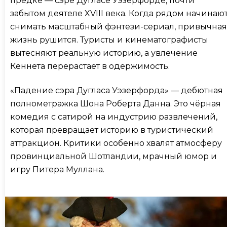
предке — сэре Дугласе Уэзерфорде, почти
забытом деятеле XVIII века. Когда рядом начинаю
снимать масштабный фэнтези-сериал, привычная
жизнь рушится. Туристы и кинематографисты
вытесняют реальную историю, а увлечение
Кеннета перерастает в одержимость.
«Падение сэра Дугласа Уэзерфорда» — дебютная
полнометражка Шона Роберта Данна. Это чёрная
комедия с сатирой на индустрию развлечений,
которая превращает историю в туристический
аттракцион. Критики особенно хвалят атмосферу
провинциальной Шотландии, мрачный юмор и
игру Питера Муллана.