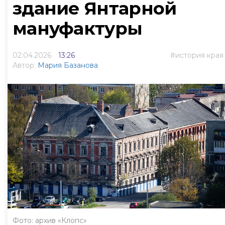
здание Янтарной
мануфактуры
02.04.2026
13:26
история края
Автор:
Мария Базанова
Фото: архив «Клопс»