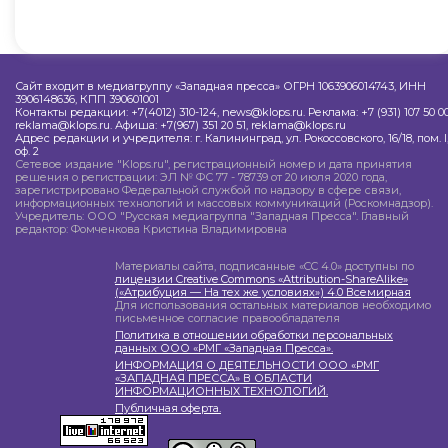
Сайт входит в медиагруппу «Западная пресса» ОГРН 1063906014743, ИНН
3906148636, КПП 390601001
Контакты редакции: +7(4012) 310-124, news@klops.ru. Реклама: +7 (931) 107 50 00
reklama@klops.ru. Афиша: +7(967) 351 20 51, reklama@klops.ru
Адрес редакции и учредителя: г. Калининград, ул. Рокоссовского, 16/18, пом. I
оф. 2
Сетевое издание "Klops.ru", регистрационный номер и дата принятия
решения о регистрации: ЭЛ № ФС 77 - 78739 от 20 июля 2020 года,
зарегистрировано Федеральной службой по надзору в сфере связи,
информационных технологий и массовых коммуникаций (Роскомнадзор).
Учредитель: ООО "Русская медиагруппа "Западная Пресса". Главный
редактор: Фомченкова Кристина Владимировна
Материалы сайта, подписанные «CC 4.0» доступны по
лицензии Creative Commons «Attribution-ShareAlike»
(«Атрибуция — На тех же условиях») 4.0 Всемирная
Для использования остальных материалов необходимо
письменное согласие правообладателя
Политика в отношении обработки персональных
данных ООО «РМГ «Западная Пресса».
ИНФОРМАЦИЯ О ДЕЯТЕЛЬНОСТИ ООО «РМГ
«ЗАПАДНАЯ ПРЕССА» В ОБЛАСТИ
ИНФОРМАЦИОННЫХ ТЕХНОЛОГИЙ.
Публичная оферта.