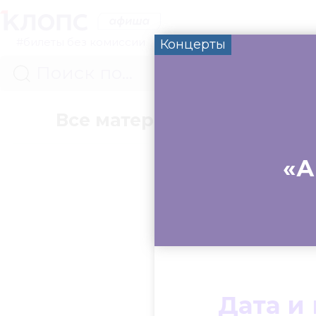
#билеты без комиссии
Концерты
Все материалы
Концер
«А
Дата и