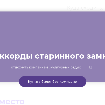
Куда сходить:
ты
Театр
Детям
Выста
ккорды старинного зам
отдохнуть компанией
культурный отдых
12+
Купить билет без комиссии
 место