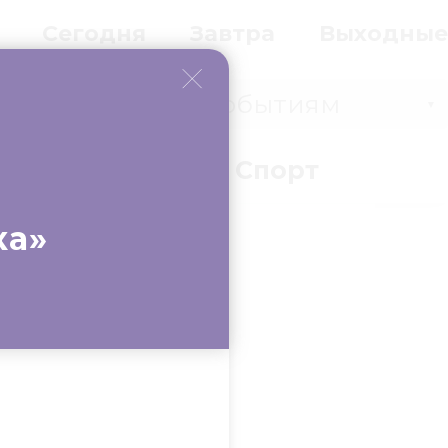
Сегодня
Завтра
Выходные
Событиям
▼
вки
Бизнес
Спорт
ка»