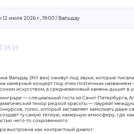
2 июля 2026 г., 19:00 /
Вальдау
тии
мка Вальдау (XIII век) оживут под звуки, которые писал
на камерный концерт под этим поэтичным названием 
8636, КПП 390601001
Материалы сайта, п
ысоким искусством, а средневековый камень дышит в у
reklama@klops.ru. Афиша: +7(967) 351 20
«Attribution-ShareA
использования ост
ининграде — специальный гость из Санкт-Петербурга, 
. 2
правообладателя
 о регистрации: ЭЛ № ФС 77 - 78739
раматический тенор редкой красоты — лауреат между
Политика в отноше
сфере связи, информационных
Пресса».
онкурсов, голос, который заставляет замолкать даже 
ская медиагруппа "Западная Пресса".
ИНФОРМАЦИЯ О ДЕ
 создаёт ту самую тёплую, камерную атмосферу, где к
ОБЛАСТИ ИНФОРМ
астью чего-то сокровенного.
Публичная оферта.
а выстроена как контрастный диалог: