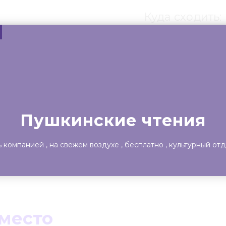
Куда сходить:
ты
Театр
Детям
Выста
Пушкинские чтения
ь компанией
на свежем воздухе
бесплатно
культурный отд
 место