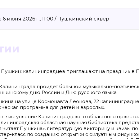
 июня 2026 г., 11:00 /
Пушкинский сквер
тии
и Пушкин: калининградцев приглашают на праздник в
 Калининграда пройдёт большой музыкально-поэтическ
8636, КПП 390601001
Материалы сайта, п
кинскому дню России и Дню русского языка.
reklama@klops.ru. Афиша: +7(967) 351 20
«Attribution-ShareA
использования ост
ушкина на улице Космонавта Леонова, 22 калининградц
. 2
правообладателя
 о регистрации: ЭЛ № ФС 77 - 78739
ческая программа для детей и взрослых.
Политика в отноше
сфере связи, информационных
Пресса».
ская медиагруппа "Западная Пресса".
к выступление Калининградского областного оркестр
ИНФОРМАЦИЯ О ДЕ
ОБЛАСТИ ИНФОРМ
алининградская областная научная библиотека предст
Публичная оферта.
я читает Пушкина», литературную викторину и квизы по
астер-класс по созданию открытки с силуэтным рисунк