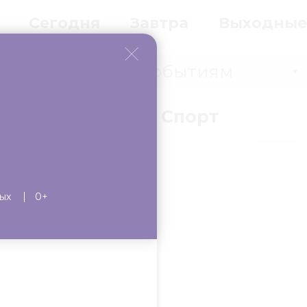
Сегодня
Завтра
Выходные
Событиям
▼
вки
Бизнес
Спорт
ых
0+