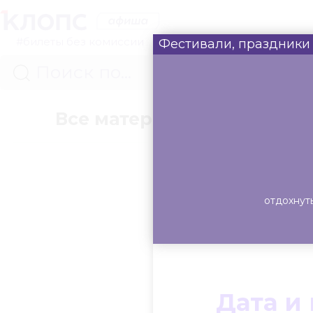
#билеты без комиссии
Фестивали, праздники
Все материалы
Концер
отдохнут
Дата и