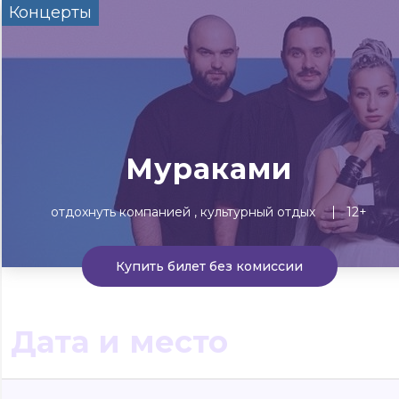
Концерты
Сегодня
Завтра
Выходны
#билеты без комиссии
Событиям
Концерты
Театр
Детям
Выставки
Мураками
отдохнуть компанией
культурный отдых
12+
Купить билет без комиссии
Дата и место