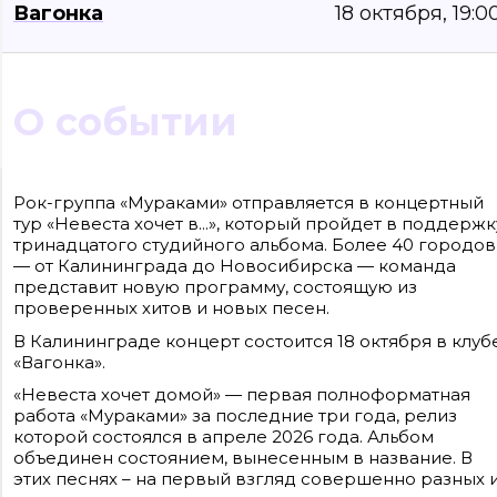
Вагонка
18 октября, 19:0
О событии
Рок-группа «Мураками» отправляется в концертный
Сайт входит в медиагруппу «Западная пресса» ОГРН 1063906014743, ИНН
3906148636, КПП 390601001
тур «Невеста хочет в...», который пройдет в поддержк
Контакты редакции: +7(4012) 310-124, news@klops.ru. Реклама: +7 (931) 107 50 00,
тринадцатого студийного альбома. Более 40 городов
reklama@klops.ru. Афиша: +7(967) 351 20 51, reklama@klops.ru
Адрес редакции и учредителя: г. Калининград, ул. Рокоссовского, 16/18, пом. I,
— от Калининграда до Новосибирска — команда
оф. 2
представит новую программу, состоящую из
Сетевое издание "Klops.ru", регистрационный номер и дата принятия
решения о регистрации: ЭЛ № ФС 77 - 78739 от 20 июля 2020 года,
проверенных хитов и новых песен.
зарегистрировано Федеральной службой по надзору в сфере связи,
информационных технологий и массовых коммуникаций (Роскомнадзор).
В Калининграде концерт состоится 18 октября в клуб
Учредитель: ООО "Русская медиагруппа "Западная Пресса". Главный редакто
«Вагонка».
Фомченкова Кристина Владимировна
«Невеста хочет домой» — первая полноформатная
Материалы сайта, подписанные «CC 4.0» доступны по
работа «Мураками» за последние три года, релиз
лицензии Creative Commons «Attribution-ShareAlike»
(«Атрибуция — На тех же условиях») 4.0 Всемирная
которой состоялся в апреле 2026 года. Альбом
Для использования остальных материалов необходимо
объединен состоянием, вынесенным в название. В
письменное согласие правообладателя
этих песнях – на первый взгляд совершенно разных 
Политика в отношении обработки персональных
данных ООО «РМГ «Западная Пресса».