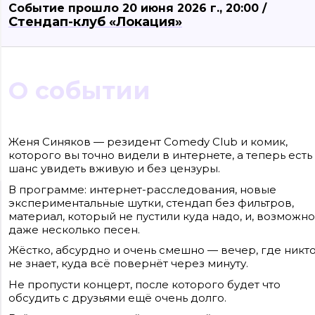
Событие прошло 20 июня 2026 г., 20:00 /
Стендап-клуб «Локация»
О событии
Женя Синяков — резидент Comedy Club и комик,
которого вы точно видели в интернете, а теперь есть
шанс увидеть вживую и без цензуры.
В программе: интернет-расследования, новые
экспериментальные шутки, стендап без фильтров,
Сайт входит в медиагруппу «Западная пресса» ОГРН 1063906014743, ИНН
3906148636, КПП 390601001
материал, который не пустили куда надо, и, возможно
Контакты редакции: +7(4012) 310-124, news@klops.ru. Реклама: +7 (931) 107 50 00
даже несколько песен.
reklama@klops.ru. Афиша: +7(967) 351 20 51, reklama@klops.ru
Адрес редакции и учредителя: г. Калининград, ул. Рокоссовского, 16/18, пом. I
Жёстко, абсурдно и очень смешно — вечер, где никт
оф. 2
Сетевое издание "Klops.ru", регистрационный номер и дата принятия
не знает, куда всё повернёт через минуту.
решения о регистрации: ЭЛ № ФС 77 - 78739 от 20 июля 2020 года,
зарегистрировано Федеральной службой по надзору в сфере связи,
Не пропусти концерт, после которого будет что
информационных технологий и массовых коммуникаций (Роскомнадзор).
Учредитель: ООО "Русская медиагруппа "Западная Пресса". Главный
обсудить с друзьями ещё очень долго.
редактор: Фомченкова Кристина Владимировна