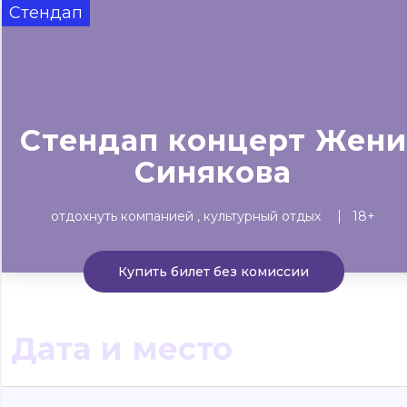
Стендап
Сегодня
Завтра
Выходные
#билеты без комиссии
Событиям
▼
Стендап концерт Жени
Все материалы
Концерты
Театр
Детям
Выста
Синякова
отдохнуть компанией
культурный отдых
18+
Купить билет без комиссии
Дата и место