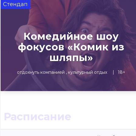
Стендап
Сегодня
Завтра
Выходны
#билеты без комиссии
Событиям
Комедийное шоу
фокусов «Комик из
Концерты
Театр
Детям
Выставки
шляпы»
отдохнуть компанией
культурный отдых
18+
Расписание