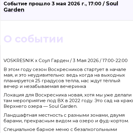
Soul
Событие прошло 3 мая 2026 г., 17:00 /
Garden
О событии
Сайт входит в медиагруппу «Западная пресса» ОГРН 1063906014743, ИНН
3906148636, КПП 390601001
VOSKRESNIK x Соул Гарден / 3 Мая 2026 / 17:00-22:00
Контакты редакции: +7(4012) 310-124, news@klops.ru. Реклама: +7 (931) 107 50 00,
reklama@klops.ru. Афиша: +7(967) 351 20 51, reklama@klops.ru
В этом году сезон Воскресников стартует в начале
Адрес редакции и учредителя: г. Калининград, ул. Рокоссовского, 16/18, пом. I,
оф. 2
мая, и это неудивительно: ведь когда на выходных
Сетевое издание "Klops.ru", регистрационный номер и дата принятия
планируется 25 градусов тепла, нас ждут тёплый
решения о регистрации: ЭЛ № ФС 77 - 78739 от 20 июля 2020 года,
вечер и незабываемая вечеринка
зарегистрировано Федеральной службой по надзору в сфере связи,
информационных технологий и массовых коммуникаций (Роскомнадзор).
Учредитель: ООО "Русская медиагруппа "Западная Пресса". Главный редакто
Локация для Воскресника новая, хотя мы уже делали
Фомченкова Кристина Владимировна
там мероприятие под BX в 2022 году. Это сад на кра
Верхнего озера — Soul Garden.
Материалы сайта, подписанные «CC 4.0» доступны по
лицензии Creative Commons «Attribution-ShareAlike»
Ландшафтная местность с разными зонами, двумя
(«Атрибуция — На тех же условиях») 4.0 Всемирная
Для использования остальных материалов необходимо
барами, прекрасным видом на озеро и фуд-кортом.
письменное согласие правообладателя
Специальное барное меню с безалкогольными
Политика в отношении обработки персональных
данных ООО «РМГ «Западная Пресса».