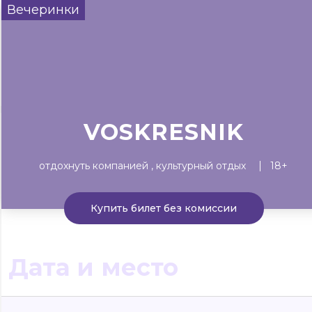
Вечеринки
Сегодня
Завтра
Выходны
#билеты без комиссии
Событиям
Концерты
Театр
Детям
Выставки
VOSKRESNIK
отдохнуть компанией
культурный отдых
18+
Купить билет без комиссии
Дата и место