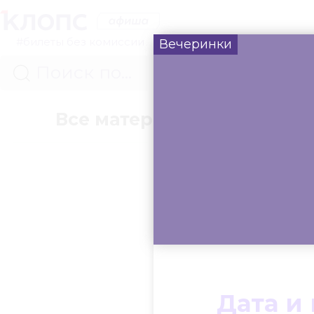
#билеты без комиссии
Вечеринки
Все материалы
Концер
Дата и