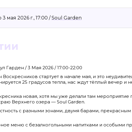
 мая 2026 г., 17:00 /
Soul Garden
тии
л Гарден / 3 Мая 2026 / 17:00-22:00
н Воскресников стартует в начале мая, и это неудивите
нируется 25 градусов тепла, нас ждут тёплый вечер и 
8636, КПП 390601001
Материалы сайта, п
reklama@klops.ru. Афиша: +7(967) 351 20
«Attribution-ShareA
использования ост
кресника новая, хотя мы уже делали там мероприятие 
. 2
правообладателя
 о регистрации: ЭЛ № ФС 77 - 78739
 краю Верхнего озера — Soul Garden.
Политика в отноше
сфере связи, информационных
Пресса».
ская медиагруппа "Западная Пресса".
тность с разными зонами, двумя барами, прекрасным
ИНФОРМАЦИЯ О ДЕ
ОБЛАСТИ ИНФОРМ
Публичная оферта.
рное меню с безалкогольными напитками и особыми п