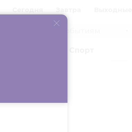
Сегодня
Завтра
Выходные
Событиям
▼
вки
Бизнес
Спорт