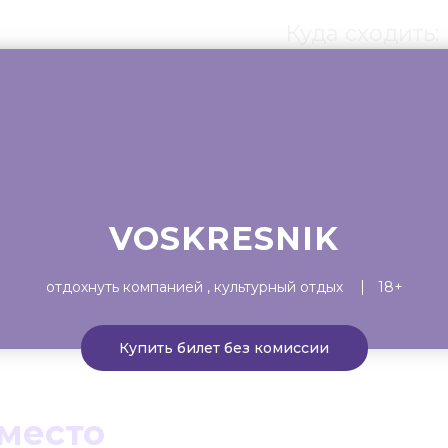
Куда сходить:
ты
Театр
Детям
Выста
VOSKRESNIK
отдохнуть компанией
культурный отдых
18+
Купить билет без комиссии
 место