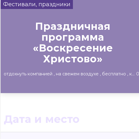
Фестивали, праздники
Сегодня
Завтра
Выходные
#билеты без комиссии
Праздничная
Событиям
▼
программа
«Воскресение
Все материалы
Концерты
Театр
Детям
Выста
Христово»
отдохнуть компанией
на свежем воздухе
бесплатно
культурный отдых
Дата и место