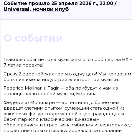
Событие прошло 25 апреля 2026 г., 22:00 /
Universal, ночной клуб
О событии
Сайт входит в медиагруппу «Западная пресса» ОГРН 1063906014743, ИНН
3906148636, КПП 390601001
Главное событие года музыкального сообщества BX 
Контакты редакции: +7(4012) 310-124, news@klops.ru. Реклама: +7 (931) 107 50 00,
7-летие проекта!
reklama@klops.ru. Афиша: +7(967) 351 20 51, reklama@klops.ru
Адрес редакции и учредителя: г. Калининград, ул. Рокоссовского, 16/18, пом. I,
Сразу 2 европейских гостя в одну дату! Мы привозим
оф. 2
Сетевое издание "Klops.ru", регистрационный номер и дата принятия
большие имена индустрии электронной музыки.
решения о регистрации: ЭЛ № ФС 77 - 78739 от 20 июля 2020 года,
зарегистрировано Федеральной службой по надзору в сфере связи,
Federico Molinari и Tagir — оба прибудут к нам из
информационных технологий и массовых коммуникаций (Роскомнадзор).
Учредитель: ООО "Русская медиагруппа "Западная Пресса". Главный редакто
столицы электронной музыки, Берлина.
Фомченкова Кристина Владимировна
Федерико Молинари — аргентинец с более чем
двадцатилетним опытом, сумевший стать одной из
Материалы сайта, подписанные «CC 4.0» доступны по
лицензии Creative Commons «Attribution-ShareAlike»
ключевых фигур современной андеграунд-сцены.
(«Атрибуция — На тех же условиях») 4.0 Всемирная
Бас-гитарист с классическим джазовым
Для использования остальных материалов необходимо
письменное согласие правообладателя
образованием и страстью к эмбиенту и электронике, 
Политика в отношении обработки персональных
последние годы он сфокусировался на создании
данных ООО «РМГ «Западная Пресса».