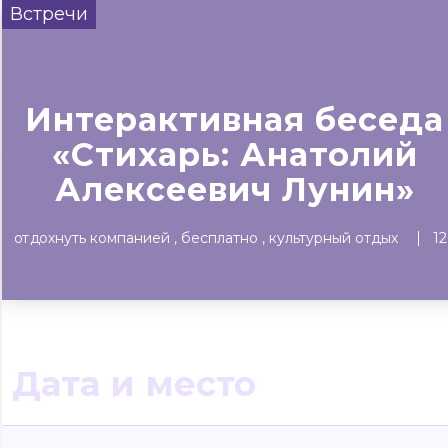
Встречи
Сегодня
Завтра
Выходны
#билеты без комиссии
Событиям
Интерактивная беседа
«Стихарь: Анатолий
Концерты
Театр
Детям
Выставки
Алексеевич Лунин»
отдохнуть компанией
бесплатно
культурный отдых
1
Дата и место