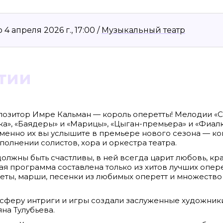
 апреля 2026 г., 17:00 /
Музыкальный театр
тии
озитор Имре Кальман — король оперетты! Мелодии «С
а», «Баядеры» и «Марицы», «Цыган-премьера» и «Фиал
 именно их вы услышите в премьере нового сезона — к
полнении солистов, хора и оркестра театра.
8636, КПП 390601001
Материалы сайта, п
reklama@klops.ru. Афиша: +7(967) 351 20
«Attribution-ShareA
олжны быть счастливы, в ней всегда царит любовь, кра
использования ост
. 2
правообладателя
ая программа составлена только из хитов лучших опере
 о регистрации: ЭЛ № ФС 77 - 78739
Политика в отноше
рцеты, марши, песенки из любимых оперетт и множеств
сфере связи, информационных
Пресса».
ская медиагруппа "Западная Пресса".
ИНФОРМАЦИЯ О ДЕ
ОБЛАСТИ ИНФОРМ
феру интриги и игры создали заслуженные художник
Публичная оферта.
на Тулубьева.