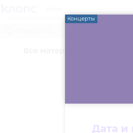
#билеты без комиссии
Концерты
Все материалы
Концер
Дата и