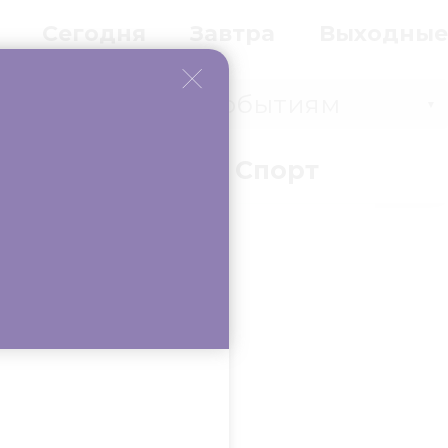
Сегодня
Завтра
Выходные
Событиям
▼
вки
Бизнес
Спорт