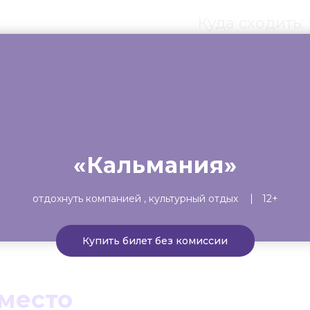
Куда сходить:
ты
Театр
Детям
Выста
«Кальмания»
отдохнуть компанией
культурный отдых
12+
Купить билет без комиссии
 место