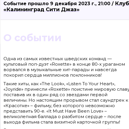
Клуб
Событие прошло 9 декабря 2023 г., 21:00 /
«Калининград Сити Джаз»
О событии
Сайт входит в медиагруппу «Западная пресса» ОГРН 1063906014743, ИНН
3906148636, КПП 390601001
Одна из самых известных шведских команд —
Контакты редакции: +7(4012) 310-124, news@klops.ru. Реклама: +7 (931) 107 50 00,
культовый поп-дуэт «Roxette» в конце 80-х ураганом
reklama@klops.ru. Афиша: +7(967) 351 20 51, reklama@klops.ru
Адрес редакции и учредителя: г. Калининград, ул. Рокоссовского, 16/18, пом. I,
ворвался в музыкальные хит-парады и навсегда
оф. 2
покорил сердца миллионов поклонников!
Сетевое издание "Klops.ru", регистрационный номер и дата принятия
решения о регистрации: ЭЛ № ФС 77 - 78739 от 20 июля 2020 года,
Такие хиты, как «The Look», «Listen To Your Heart»,
зарегистрировано Федеральной службой по надзору в сфере связи,
информационных технологий и массовых коммуникаций (Роскомнадзор).
«Joyride» принесли «Roxette» поистине мировую славу
Учредитель: ООО "Русская медиагруппа "Западная Пресса". Главный редакто
поставив их в один ряд со звездами первой
Фомченкова Кристина Владимировна
величины. Но настоящим прорывом стал саундтрек к
«Красотке» – фильму, без которого невозможно
Материалы сайта, подписанные «CC 4.0» доступны по
лицензии Creative Commons «Attribution-ShareAlike»
представить 90-е. «It Must Have Been Love» –
(«Атрибуция — На тех же условиях») 4.0 Всемирная
великолепная баллада о разбитом сердце – после
Для использования остальных материалов необходимо
письменное согласие правообладателя
выхода фильма стала визитной карточкой группы!
Политика в отношении обработки персональных
данных ООО «РМГ «Западная Пресса».