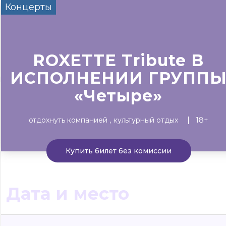
Концерты
Сегодня
Завтра
Выходны
#билеты без комиссии
Событиям
ROXETTE Tribute В
ИСПОЛНЕНИИ ГРУПП
Концерты
Театр
Детям
Выставки
«Четыре»
отдохнуть компанией
культурный отдых
18+
Купить билет без комиссии
Дата и место