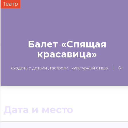
Театр
Сегодня
Завтра
Выходны
#билеты без комиссии
Событиям
Балет «Спящая
Концерты
Театр
Детям
Выставки
красавица»
сходить с детьми
гастроли
культурный отдых
6+
Дата и место