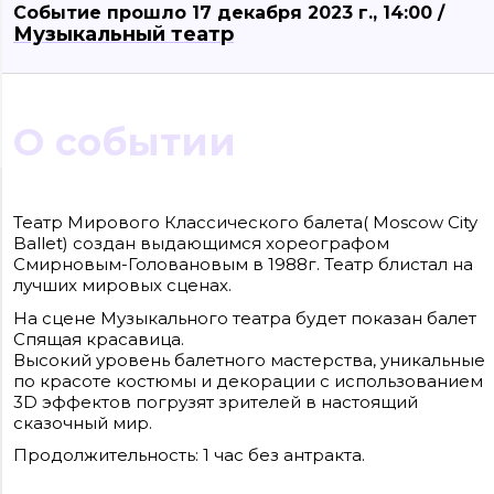
Событие прошло 17 декабря 2023 г., 14:00 /
Музыкальный театр
О событии
Сайт входит в медиагруппу «Западная пресса» ОГРН 1063906014743, ИНН
3906148636, КПП 390601001
Театр Мирового Классического балета( Moscow City
Контакты редакции: +7(4012) 310-124, news@klops.ru. Реклама: +7 (931) 107 50 00,
Ballet) создан выдающимся хореографом
reklama@klops.ru. Афиша: +7(967) 351 20 51, reklama@klops.ru
Адрес редакции и учредителя: г. Калининград, ул. Рокоссовского, 16/18, пом. I,
Смирновым-Головановым в 1988г. Театр блистал на
оф. 2
лучших мировых сценах.
Сетевое издание "Klops.ru", регистрационный номер и дата принятия
решения о регистрации: ЭЛ № ФС 77 - 78739 от 20 июля 2020 года,
На сцене Музыкального театра будет показан балет
зарегистрировано Федеральной службой по надзору в сфере связи,
информационных технологий и массовых коммуникаций (Роскомнадзор).
Спящая красавица.
Учредитель: ООО "Русская медиагруппа "Западная Пресса". Главный редакто
Высокий уровень балетного мастерства, уникальные
Фомченкова Кристина Владимировна
по красоте костюмы и декорации с использованием
3D эффектов погрузят зрителей в настоящий
Материалы сайта, подписанные «CC 4.0» доступны по
лицензии Creative Commons «Attribution-ShareAlike»
сказочный мир.
(«Атрибуция — На тех же условиях») 4.0 Всемирная
Для использования остальных материалов необходимо
Продолжительность: 1 час без антракта.
письменное согласие правообладателя
Политика в отношении обработки персональных
данных ООО «РМГ «Западная Пресса».