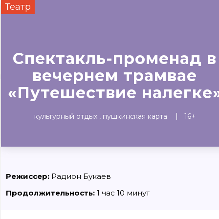
Театр
Сегодня
Завтра
Выходны
#билеты без комиссии
Событиям
Спектакль-променад в
вечернем трамвае
Концерты
Театр
Детям
Выставки
«Путешествие налегке
культурный отдых
пушкинская карта
16+
Режиссер:
Радион Букаев
Продолжительность:
1 час 10 минут