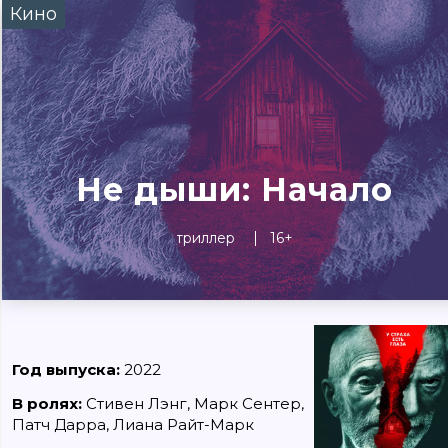
Кино
Сегодня
Завтра
Выходны
#билеты без комиссии
Событиям
Концерты
Театр
Детям
Выставки
Не дыши: Начало
триллер
16+
Год выпуска:
2022
В ролях:
Стивен Лэнг, Марк Сентер,
Патч Дарра, Лиана Райт-Марк