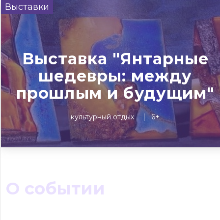
Выставки
Сегодня
Завтра
Выходны
#билеты без комиссии
Событиям
Выставка "Янтарные
шедевры: между
Концерты
Театр
Детям
Выставки
прошлым и будущим"
культурный отдых
6+
О событии