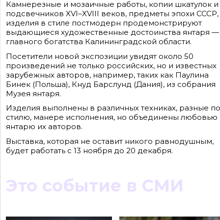
Камнерезные и мозаичные работы, копии шкатулок и
подсвечников XVI–XVIII веков, предметы эпохи СССР,
изделия в стиле постмодерн продемонстрируют
выдающиеся художественные достоинства янтаря —
главного богатства Калининградской области.
Посетители новой экспозиции увидят около 50
произведений не только российских, но и известных
зарубежных авторов, например, таких как Паулина
Бинек (Польша), Кнуд Барслунд (Дания), из собрания
Сайт входит в медиагруппу «Западная пресса» ОГРН 1063906014743, ИНН
Музея янтаря.
3906148636, КПП 390601001
Контакты редакции: +7(4012) 310-124, news@klops.ru. Реклама: +7 (931) 107 50 00,
Изделия выполнены в различных техниках, разные п
reklama@klops.ru. Афиша: +7(967) 351 20 51, reklama@klops.ru
Адрес редакции и учредителя: г. Калининград, ул. Рокоссовского, 16/18, пом. I,
стилю, манере исполнения, но объединены любовью 
оф. 2
янтарю их авторов.
Сетевое издание "Klops.ru", регистрационный номер и дата принятия
решения о регистрации: ЭЛ № ФС 77 - 78739 от 20 июля 2020 года,
Выставка, которая не оставит никого равнодушным,
зарегистрировано Федеральной службой по надзору в сфере связи,
информационных технологий и массовых коммуникаций (Роскомнадзор).
будет работать с 13 ноября до 20 декабря.
Учредитель: ООО "Русская медиагруппа "Западная Пресса". Главный редакто
Фомченкова Кристина Владимировна
Это событие в СМИ
Материалы сайта, подписанные «CC 4.0» доступны по
лицензии Creative Commons «Attribution-ShareAlike»
(«Атрибуция — На тех же условиях») 4.0 Всемирная
Для использования остальных материалов необходимо
письменное согласие правообладателя
Политика в отношении обработки персональных
данных ООО «РМГ «Западная Пресса».