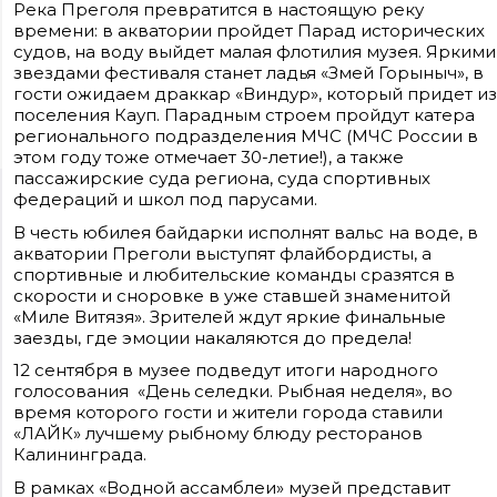
Река Преголя превратится в настоящую реку
времени: в акватории пройдет Парад исторических
судов, на воду выйдет малая флотилия музея. Яркими
звездами фестиваля станет ладья «Змей Горыныч», в
гости ожидаем драккар «Виндур», который придет из
поселения Кауп. Парадным строем пройдут катера
регионального подразделения МЧС (МЧС России в
этом году тоже отмечает 30-летие!), а также
пассажирские суда региона, суда спортивных
федераций и школ под парусами.
Сайт входит в медиагруппу «Западная пресса» ОГРН 1063906014743, ИНН
3906148636, КПП 390601001
В честь юбилея байдарки исполнят вальс на воде, в
Контакты редакции: +7(4012) 310-124, news@klops.ru. Реклама: +7 (931) 107 50 00,
reklama@klops.ru. Афиша: +7(967) 351 20 51, reklama@klops.ru
акватории Преголи выступят флайбордисты, а
Адрес редакции и учредителя: г. Калининград, ул. Рокоссовского, 16/18, пом. I,
спортивные и любительские команды сразятся в
оф. 2
Сетевое издание "Klops.ru", регистрационный номер и дата принятия
скорости и сноровке в уже ставшей знаменитой
решения о регистрации: ЭЛ № ФС 77 - 78739 от 20 июля 2020 года,
«Миле Витязя». Зрителей ждут яркие финальные
зарегистрировано Федеральной службой по надзору в сфере связи,
информационных технологий и массовых коммуникаций (Роскомнадзор).
заезды, где эмоции накаляются до предела!
Учредитель: ООО "Русская медиагруппа "Западная Пресса". Главный редакто
Фомченкова Кристина Владимировна
12 сентября в музее подведут итоги народного
голосования «День селедки. Рыбная неделя», во
Материалы сайта, подписанные «CC 4.0» доступны по
время которого гости и жители города ставили
лицензии Creative Commons «Attribution-ShareAlike»
«ЛАЙК» лучшему рыбному блюду ресторанов
(«Атрибуция — На тех же условиях») 4.0 Всемирная
Для использования остальных материалов необходимо
Калининграда.
письменное согласие правообладателя
Политика в отношении обработки персональных
В рамках «Водной ассамблеи» музей представит
данных ООО «РМГ «Западная Пресса».