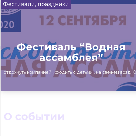
Фестивали, праздники
Сегодня
Завтра
Выходны
#билеты без комиссии
Событиям
Фестиваль “Водная
Концерты
Театр
Детям
Выставки
ассамблея”
отдохнуть компанией
сходить с детьми
на свежем воздухе
О событии