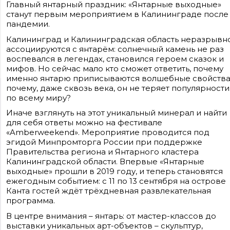
Главный янтарный праздник: «Янтарные выходные»
станут первым мероприятием в Калининграде после
пандемии.
Калининград и Калининградская область неразрывн
ассоциируются с янтарём: солнечный камень не раз
воспевался в легендах, становился героем сказок и
мифов. Но сейчас мало кто сможет ответить, почему
именно янтарю приписываются волшебные свойства
почему, даже сквозь века, он не теряет популярности
Сайт входит в медиагруппу «Западная пресса» ОГРН 1063906014743, ИНН
по всему миру?
3906148636, КПП 390601001
Контакты редакции: +7(4012) 310-124, news@klops.ru. Реклама: +7 (931) 107 50 00,
Иначе взглянуть на этот уникальный минерал и найти
reklama@klops.ru. Афиша: +7(967) 351 20 51, reklama@klops.ru
Адрес редакции и учредителя: г. Калининград, ул. Рокоссовского, 16/18, пом. I,
для себя ответы можно на фестивале
оф. 2
«Amberweekend». Мероприятие проводится под
Сетевое издание "Klops.ru", регистрационный номер и дата принятия
эгидой Минпромторга России при поддержке
решения о регистрации: ЭЛ № ФС 77 - 78739 от 20 июля 2020 года,
зарегистрировано Федеральной службой по надзору в сфере связи,
Правительства региона и Янтарного кластера
информационных технологий и массовых коммуникаций (Роскомнадзор).
Калининградской области. Впервые «Янтарные
Учредитель: ООО "Русская медиагруппа "Западная Пресса". Главный редакто
Фомченкова Кристина Владимировна
выходные» прошли в 2019 году, и теперь становятся
ежегодным событием: с 11 по 13 сентября на острове
Материалы сайта, подписанные «CC 4.0» доступны по
Канта гостей ждёт трёхдневная развлекательная
лицензии Creative Commons «Attribution-ShareAlike»
программа.
(«Атрибуция — На тех же условиях») 4.0 Всемирная
Для использования остальных материалов необходимо
письменное согласие правообладателя
В центре внимания – янтарь: от мастер-классов до
Политика в отношении обработки персональных
выставки уникальных арт-объектов – скульптур,
данных ООО «РМГ «Западная Пресса».