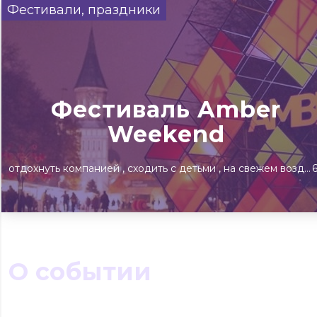
Фестивали, праздники
Сегодня
Завтра
Выходны
#билеты без комиссии
Событиям
Фестиваль Amber
Концерты
Театр
Детям
Выставки
Weekend
отдохнуть компанией
сходить с детьми
на свежем воздухе
О событии