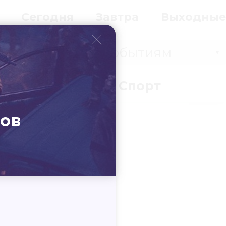
Сегодня
Завтра
Выходные
Событиям
▼
вки
Бизнес
Спорт
ров