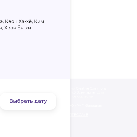
э, Квон Хэ-хё, Ким
н, Хван Ён-хи
одписанные «CC 4.0» доступны по
лицензии Creative Commons
like» («Атрибуция — На тех же условиях») 4.0 Всемирная
Для
альных материалов необходимо письменное согласие
Выбрать дату
нии обработки персональных данных ООО «РМГ «Западная
ЯТЕЛЬНОСТИ ООО «РМГ «ЗАПАДНАЯ ПРЕССА» В
АЦИОННЫХ ТЕХНОЛОГИЙ.