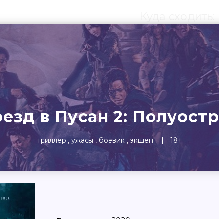
Куда сходить:
ты
Театр
Детям
Выста
езд в Пусан 2: Полуост
триллер
ужасы
боевик
экшен
18+