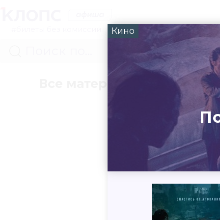
#билеты без комиссии
Кино
Все материалы
Концер
По