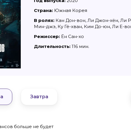
Год выпуска:
2020
Страна:
Южная Корея
В ролях:
Кан Дон-вон, Ли Джон-хён, Ли Р
Мин-джэ, Ку Гё-хван, Ким До-юн, Ли Е-во
Режиссер:
Ён Сан-хо
Длительность:
116 мин.
8636, КПП 390601001
Материалы сайта, п
reklama@klops.ru. Афиша: +7(967) 351 20
«Attribution-ShareA
использования ост
. 2
та
Завтра
правообладателя
 о регистрации: ЭЛ № ФС 77 - 78739
Политика в отноше
сфере связи, информационных
Пресса».
ская медиагруппа "Западная Пресса".
ИНФОРМАЦИЯ О ДЕ
ОБЛАСТИ ИНФОРМ
Публичная оферта.
ансов больше не будет