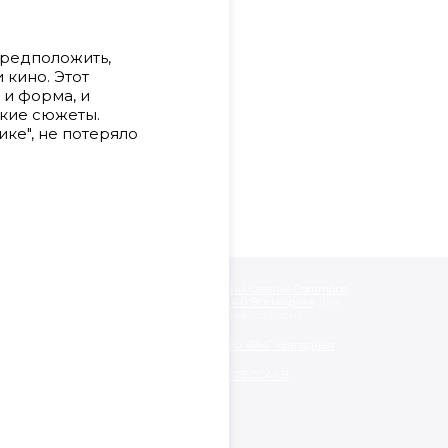
предположить,
 кино. Этот
 и форма, и
кие сюжеты.
ке", не потеряло
одписанные «CC 4.0» доступны по
лицензии Creative Commons
like» («Атрибуция — На тех же условиях») 4.0 Всемирная
Для
альных материалов необходимо письменное согласие
нии обработки персональных данных ООО «РМГ «Западная
ЯТЕЛЬНОСТИ ООО «РМГ «ЗАПАДНАЯ ПРЕССА» В
АЦИОННЫХ ТЕХНОЛОГИЙ.