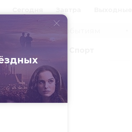
Сегодня
Завтра
Выходные
Событиям
▼
вки
Бизнес
Спорт
вёздных