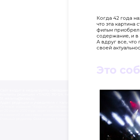
Когда 42 года н
что эта картина 
фильм приобрел с
содержание, и в
А вдруг все, что
своей актуальнос
Это со
Сайт входит в медиагруппу «Западная пресса» ОГРН 1063906014743, ИНН 390614
Контакты редакции: +7(4012) 310-124, news@klops.ru. Реклама: +7 (931) 107 50 00, 
51, reklama@klops.ru
Адрес редакции и учредителя: г. Калининград, ул. Рокоссовского, 16/18, пом. I, оф
Сетевое издание "Klops.ru", регистрационный номер и дата принятия решения
от 20 июля 2020 года, зарегистрировано Федеральной службой по надзору в 
технологий и массовых коммуникаций (Роскомнадзор). Учредитель: ООО "Рус
Главный редактор: Фомченкова Кристина Владимировна