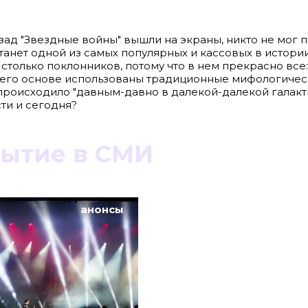
азад "Звездные войны" вышли на экраны, никто не мог 
станет одной из самых популярных и кассовых в истории
только поклонников, потому что в нем прекрасно все:
 его основе использованы традиционные мифологичес
 происходило "давным-давно в далекой-далекой галакти
ти и сегодня?
бытие в СМИ
8636, КПП 390601001
Материалы сайта, п
reklama@klops.ru. Афиша: +7(967) 351 20
анонсы
«Attribution-ShareA
использования ост
. 2
правообладателя
 о регистрации: ЭЛ № ФС 77 - 78739
Политика в отноше
сфере связи, информационных
Пресса».
ская медиагруппа "Западная Пресса".
ИНФОРМАЦИЯ О ДЕ
ОБЛАСТИ ИНФОРМ
Публичная оферта.