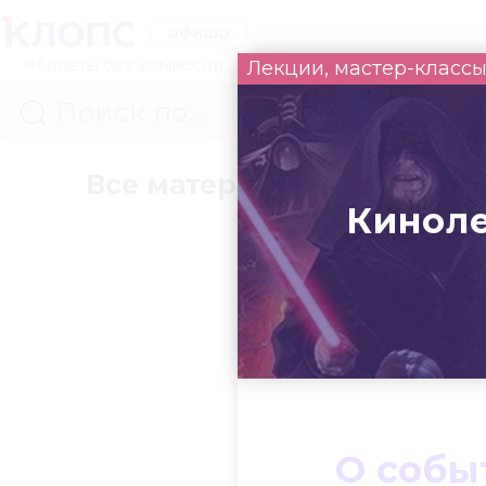
#билеты без комиссии
Лекции, мастер-класс
Все материалы
Концер
Киноле
О собы