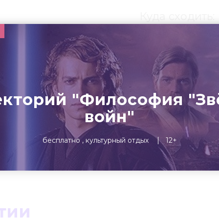
Куда сходить:
ы
ты
Театр
Детям
Выста
кторий "Философия "З
войн"
бесплатно
культурный отдых
12+
тии