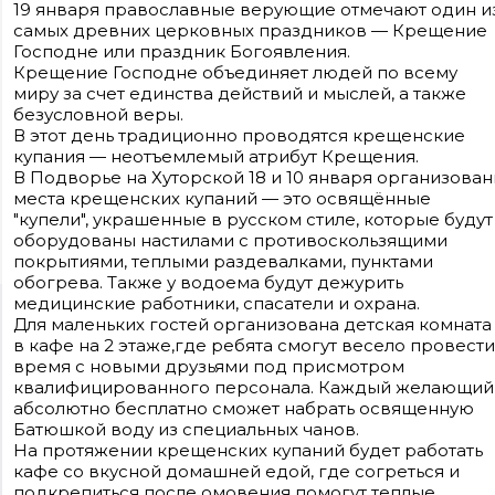
19 января православные верующие отмечают один и
самых древних церковных праздников — Крещение
Господне или праздник Богоявления.
Крещение Господне объединяет людей по всему
миру за счет единства действий и мыслей, а также
безусловной веры.
В этот день традиционно проводятся крещенские
купания — неотъемлемый атрибут Крещения.
В Подворье на Хуторской 18 и 10 января организова
места крещенских купаний — это освящённые
"купели", украшенные в русском стиле, которые будут
оборудованы настилами с противоскользящими
покрытиями, теплыми раздевалками, пунктами
обогрева. Также у водоема будут дежурить
медицинские работники, спасатели и охрана.
Сайт входит в медиагруппу «Западная пресса» ОГРН 1063906014743, ИНН
Для маленьких гостей организована детская комната
3906148636, КПП 390601001
в кафе на 2 этаже,где ребята смогут весело провести
Контакты редакции: +7(4012) 310-124, news@klops.ru. Реклама: +7 (931) 107 50 00
reklama@klops.ru. Афиша: +7(967) 351 20 51, reklama@klops.ru
время с новыми друзьями под присмотром
Адрес редакции и учредителя: г. Калининград, ул. Рокоссовского, 16/18, пом. I
квалифицированного персонала. Каждый желающий
оф. 2
абсолютно бесплатно сможет набрать освященную
Сетевое издание "Klops.ru", регистрационный номер и дата принятия
решения о регистрации: ЭЛ № ФС 77 - 78739 от 20 июля 2020 года,
Батюшкой воду из специальных чанов.
зарегистрировано Федеральной службой по надзору в сфере связи,
На протяжении крещенских купаний будет работать
информационных технологий и массовых коммуникаций (Роскомнадзор).
Учредитель: ООО "Русская медиагруппа "Западная Пресса". Главный
кафе со вкусной домашней едой, где согреться и
редактор: Фомченкова Кристина Владимировна
подкрепиться после омовения помогут теплые