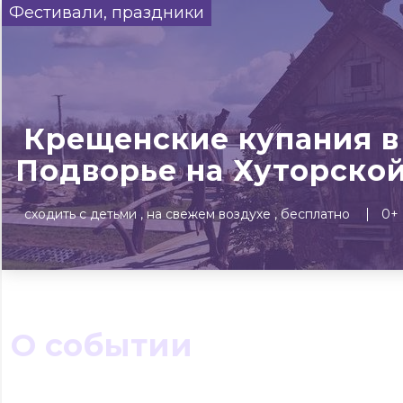
Фестивали, праздники
Сегодня
Завтра
Выходные
#билеты без комиссии
Событиям
▼
Крещенские купания в
Все материалы
Концерты
Театр
Детям
Выста
Подворье на Хуторско
сходить с детьми
на свежем воздухе
бесплатно
0+
О событии