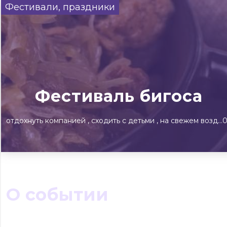
Фестивали, праздники
Сегодня
Завтра
Выходны
#билеты без комиссии
Событиям
Концерты
Театр
Детям
Выставки
Фестиваль бигоса
отдохнуть компанией
сходить с детьми
на свежем воздухе
О событии