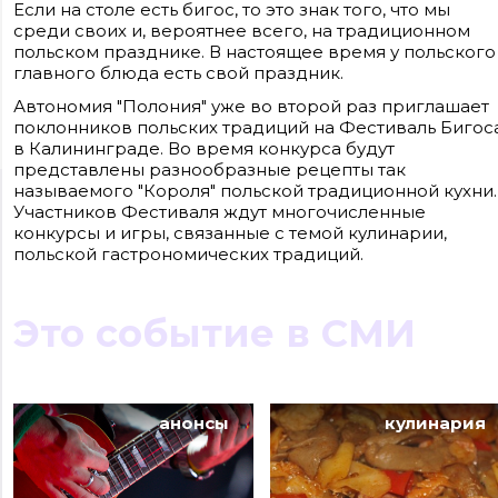
Если на столе есть бигос, то это знак того, что мы
среди своих и, вероятнее всего, на традиционном
польском празднике. В настоящее время у польского
главного блюда есть свой праздник.
Автономия "Полония" уже во второй раз приглашает
поклонников польских традиций на Фестиваль Бигос
в Калининграде. Во время конкурса будут
представлены разнообразные рецепты так
называемого "Короля" польской традиционной кухни.
Сайт входит в медиагруппу «Западная пресса» ОГРН 1063906014743, ИНН
Участников Фестиваля ждут многочисленные
3906148636, КПП 390601001
конкурсы и игры, связанные с темой кулинарии,
Контакты редакции: +7(4012) 310-124, news@klops.ru. Реклама: +7 (931) 107 50 00,
reklama@klops.ru. Афиша: +7(967) 351 20 51, reklama@klops.ru
польской гастрономических традиций.
Адрес редакции и учредителя: г. Калининград, ул. Рокоссовского, 16/18, пом. I,
оф. 2
Сетевое издание "Klops.ru", регистрационный номер и дата принятия
решения о регистрации: ЭЛ № ФС 77 - 78739 от 20 июля 2020 года,
Это событие в СМИ
зарегистрировано Федеральной службой по надзору в сфере связи,
информационных технологий и массовых коммуникаций (Роскомнадзор).
Учредитель: ООО "Русская медиагруппа "Западная Пресса". Главный редакто
Фомченкова Кристина Владимировна
Материалы сайта, подписанные «CC 4.0» доступны по
лицензии Creative Commons «Attribution-ShareAlike»
анонсы
кулинария
(«Атрибуция — На тех же условиях») 4.0 Всемирная
Для использования остальных материалов необходимо
письменное согласие правообладателя
Политика в отношении обработки персональных
данных ООО «РМГ «Западная Пресса».