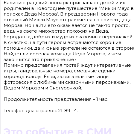
Калининградский зоопарк приглашает детей и их
родителей в новогоднее путешествие "Микки Маус в
поисках Деда Мороза". В преддверии Нового года
отважный Микки Маус отправляется на поиски Деда
Мороза. Но найти его оказывается не так-то просто,
ведь на свете множество похожих на Деда,
бородатых, добрых и мудрых сказочных персонажей.
К счастью, на пути героям встречаются хорошие
помощники, да и юные зрители не остаются в сторон
Найдет ли веселая команда Деда Мороза, и чем
Сайт входит в медиагруппу «Западная пресса» ОГРН 1063906014743, ИНН
закончится это приключение?
3906148636, КПП 390601001
Контакты редакции: +7(4012) 310-124, news@klops.ru. Реклама: +7 (931) 107 50 00,
Помимо представления гостей ждут интерактивные
reklama@klops.ru. Афиша: +7(967) 351 20 51, reklama@klops.ru
игры, танцевальные номера, смешные сценки,
Адрес редакции и учредителя: г. Калининград, ул. Рокоссовского, 16/18, пом. I,
оф. 2
хоровод вокруг Ёлки, зажигательные танцы,
Сетевое издание "Klops.ru", регистрационный номер и дата принятия
фотосессия с любимыми сказочными персонажами,
решения о регистрации: ЭЛ № ФС 77 - 78739 от 20 июля 2020 года,
зарегистрировано Федеральной службой по надзору в сфере связи,
Дедом Морозом и Снегурочкой.
информационных технологий и массовых коммуникаций (Роскомнадзор).
Учредитель: ООО "Русская медиагруппа "Западная Пресса". Главный редакто
Фомченкова Кристина Владимировна
Продолжительность представления – 1 час.
Материалы сайта, подписанные «CC 4.0» доступны по
Телефон для справок: 21-89-14.
лицензии Creative Commons «Attribution-ShareAlike»
(«Атрибуция — На тех же условиях») 4.0 Всемирная
Для использования остальных материалов необходимо
письменное согласие правообладателя
Это событие в СМИ
Политика в отношении обработки персональных
данных ООО «РМГ «Западная Пресса».