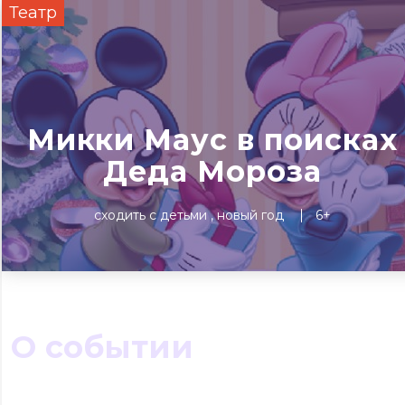
Театр
Сегодня
Завтра
Выходны
#билеты без комиссии
Событиям
Микки Маус в поисках
Концерты
Театр
Детям
Выставки
Деда Мороза
сходить с детьми
новый год
6+
О событии