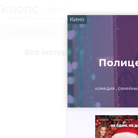
#билеты без комиссии
Кино
Все материалы
Концер
Полице
комедия
семейны