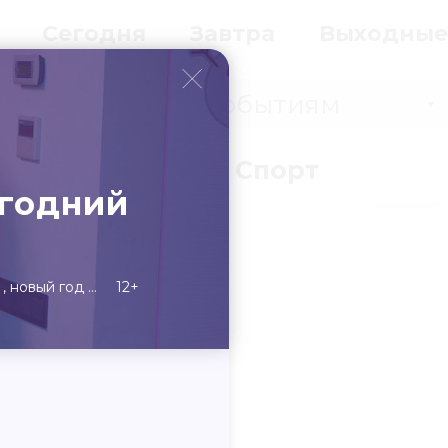
Сегодня
Завтра
Выходные
Событиям
▼
вки
Бизнес
Спорт
огодний
новый год
12+