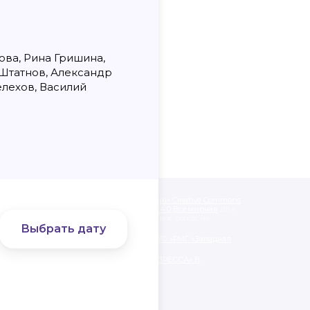
ва, Рина Гришина,
 Штатнов, Александр
лехов, Василий
одписанные «CC 4.0» доступны по
лицензии Creative Commons
like» («Атрибуция — На тех же условиях») 4.0 Всемирная
Для
альных материалов необходимо письменное согласие
Выбрать дату
нии обработки персональных данных ООО «РМГ «Западная
ЯТЕЛЬНОСТИ ООО «РМГ «ЗАПАДНАЯ ПРЕССА» В
АЦИОННЫХ ТЕХНОЛОГИЙ.