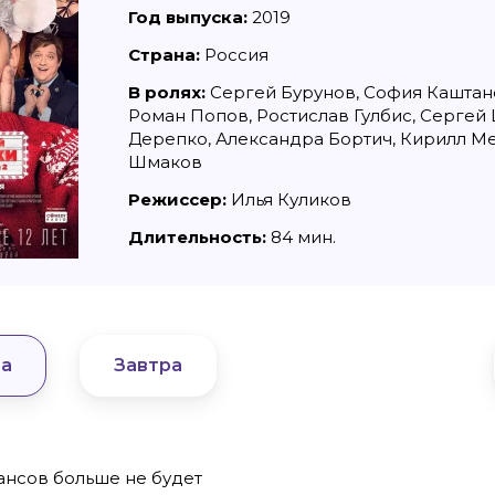
Год выпуска:
2019
Страна:
Россия
В ролях:
Сергей Бурунов, София Каштано
Роман Попов, Ростислав Гулбис, Сергей
Дерепко, Александра Бортич, Кирилл Ме
Шмаков
Режиссер:
Илья Куликов
Длительность:
84 мин.
8636, КПП 390601001
Материалы сайта, п
reklama@klops.ru. Афиша: +7(967) 351 20
«Attribution-ShareA
использования ост
. 2
та
Завтра
правообладателя
 о регистрации: ЭЛ № ФС 77 - 78739
Политика в отноше
сфере связи, информационных
Пресса».
ская медиагруппа "Западная Пресса".
ИНФОРМАЦИЯ О ДЕ
ОБЛАСТИ ИНФОРМ
Публичная оферта.
ансов больше не будет