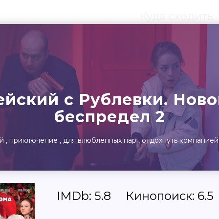
Куда сходить:
ты
Театр
Детям
Выста
йский с Рублевки. Нов
беспредел 2
й
приключение
для влюбленных пар
отдохнуть компанией
IMDb: 5.8
Кинопоиск: 6.5