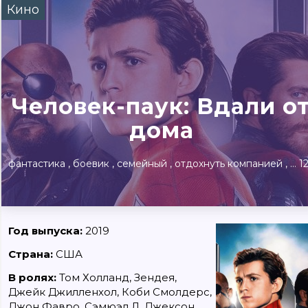
Кино
Сегодня
Завтра
Выходны
#билеты без комиссии
Событиям
Человек-паук: Вдали о
Концерты
Театр
Детям
Выставки
дома
фантастика
боевик
семейный
отдохнуть компанией
схо
1
Год выпуска:
2019
Страна:
США
В ролях:
Том Холланд, Зендея,
Джейк Джилленхол, Коби Смолдерс,
Джон Фавро, Сэмюэл Л. Джексон,