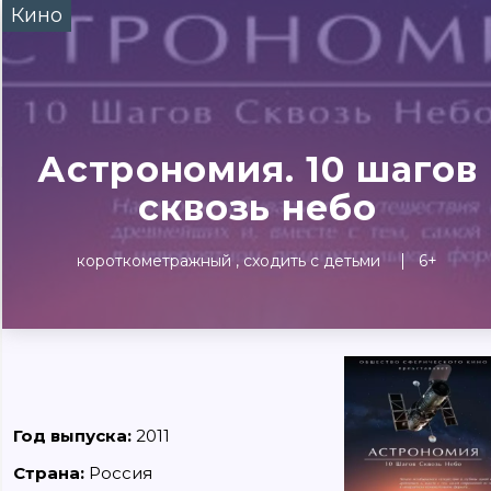
Кино
Сегодня
Завтра
Выходны
#билеты без комиссии
Событиям
Астрономия. 10 шагов
Концерты
Театр
Детям
Выставки
сквозь небо
короткометражный
сходить с детьми
6+
Год выпуска:
2011
Страна:
Россия