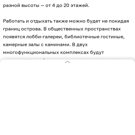
разной высоты — от 4 до 20 этажей.
Работать и отдыхать также можно будет не покидая
границ острова. В общественных пространствах
появятся лобби-галереи, библиотечные гостиные,
камерные залы с каминами. В двух
многофункциональных комплексах будут
располагаться офисы, коммерческие организации,
гостиница и бутик-отель.
Традиционные для Калининграда квартальная
структура, уютные улицы, небольшие площади и
зелёные дворы дополнят цифровые сервисы и
решения умной энергетики. Вместе они обеспечат
высокий уровень комфорта и устойчивости в
современной среде с насыщенной жизнью и
вдохновляющей архитектурой.