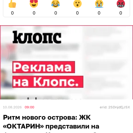
0
0
0
0
0
0
10.08.2026
09:00
erid: 2SDnjdEjJSX
Ритм нового острова: ЖК
«ОКТАРИН» представили на