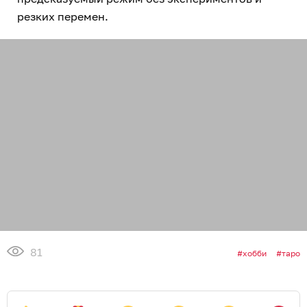
резких перемен.
81
хобби
таро