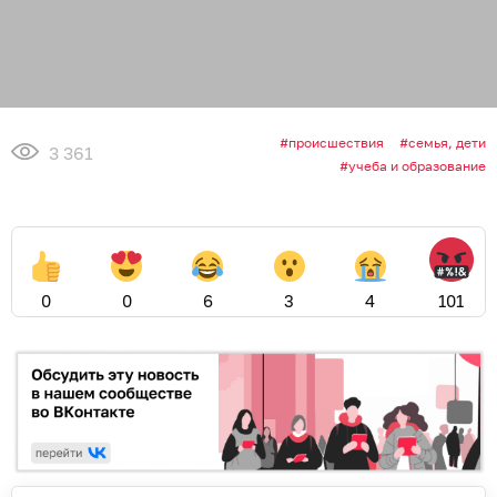
происшествия
семья, дети
3 361
учеба и образование
0
0
6
3
4
101