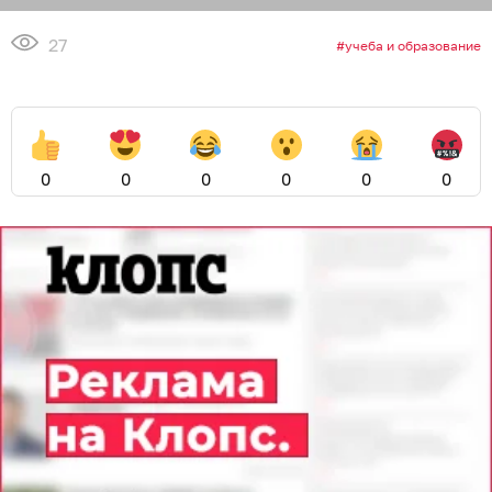
27
учеба и образование
0
0
0
0
0
0