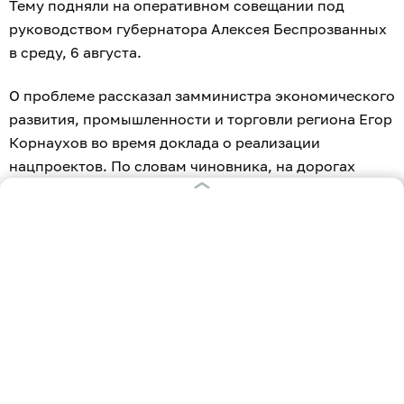
Тему подняли на оперативном совещании под
руководством губернатора Алексея Беспрозванных
в среду, 6 августа.
О проблеме рассказал замминистра экономического
развития, промышленности и торговли региона Егор
Корнаухов во время доклада о реализации
нацпроектов. По словам чиновника, на дорогах
региона продолжают гибнуть люди, хотя сами
магистрали находятся «в достаточно хорошем
состоянии».
«Отмечаем нарушение правил дорожного
движения», — подчеркнул Корнаухов.
Губернатор заявил, что рост смертности на дорогах
допускать нельзя. По его словам, причины гибели
людей чаще связаны с тем, что водители нарушают