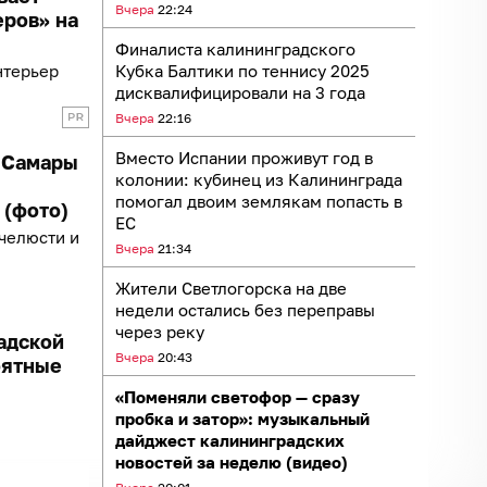
Вчера
22:24
еров» на
Финалиста калининградского
нтерьер
Кубка Балтики по теннису 2025
дисквалифицировали на 3 года
Вчера
22:16
Вместо Испании проживут год в
з Самары
колонии: кубинец из Калининграда
помогал двоим землякам попасть в
 (фото)
ЕС
челюсти и
Вчера
21:34
Жители Светлогорска на две
недели остались без переправы
через реку
адской
Вчера
20:43
оятные
«Поменяли светофор — сразу
пробка и затор»: музыкальный
дайджест калининградских
новостей за неделю (видео)