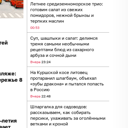
Летнее средиземноморское трио:
готовим салат из свежих
помидоров, нежной брынзы и
терпких маслин
00:53
Суп, шашлыки и салат: делимся
тей
тремя самыми необычными
рецептами блюд из сахарного
арбуза и сочной дыни
Вчера
23:24
На Куршской косе литовец
пляже:
протаранил шлагбаум, объехал
ережье 8
«зубы дракона» и пытался попасть
в Россию
Вчера
22:48
Шпаргалка для садоводов:
рассказываем, как собирать
персики, ухаживать за оголёнными
0-летия
ветками и кроной
вает