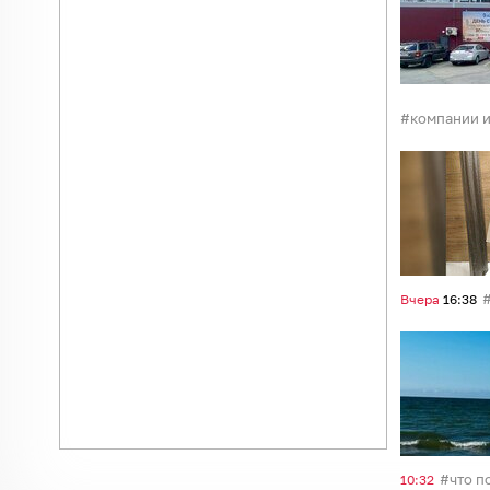
компании и
Вчера
16:38
что п
10:32