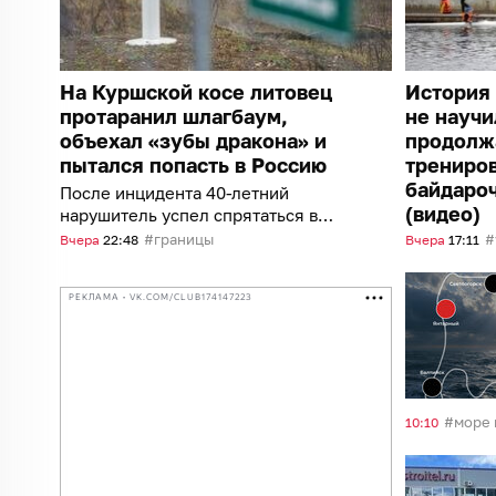
На Куршской косе литовец
История 
протаранил шлагбаум,
не научи
объехал «зубы дракона» и
продолж
пытался попасть в Россию
трениро
байдароч
После инцидента 40-летний
(видео)
нарушитель успел спрятаться в
лесу
границы
Вчера
22:48
Вчера
17:11
РЕКЛАМА • VK.COM/CLUB174147223
море 
10:10