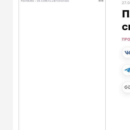
РЕКЛАМА • VK.COM/CLUB174147223
27.
П
с
ПР