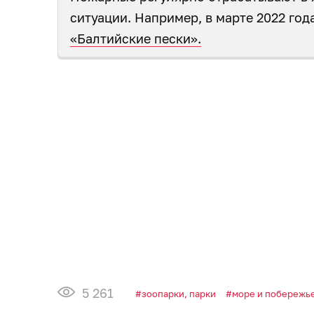
ситуации. Например, в марте 2022 го
«Балтийские пески».
5 261
зоопарки, парки
море и побережь