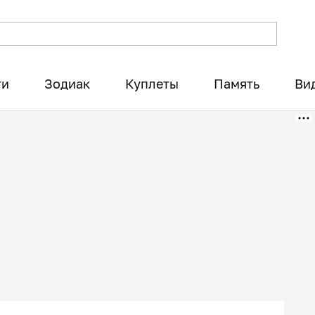
ти
Зодиак
Куплеты
Память
Ви