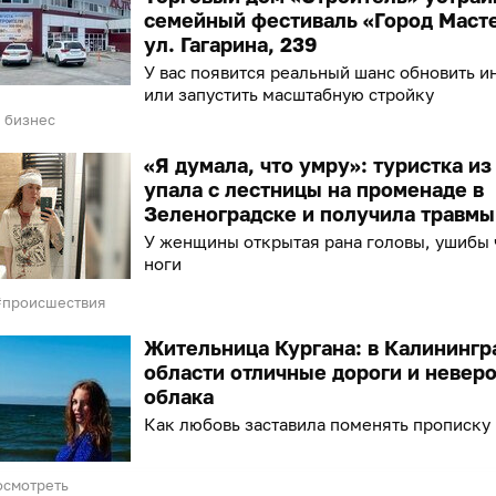
семейный фестиваль «Город Маст
ул. Гагарина, 239
У вас появится реальный шанс обновить и
или запустить масштабную стройку
 бизнес
«Я думала, что умру»: туристка и
упала с лестницы на променаде в
Зеленоградске и получила травмы
У женщины открытая рана головы, ушибы 
ноги
происшествия
Жительница Кургана: в Калинингр
области отличные дороги и невер
облака
Как любовь заставила поменять прописку
осмотреть