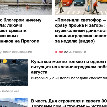
с блогером ничему
«Поменяли светофор —
ла: лихачи
сразу пробка и затор»:
ают срывать
музыкальный дайджест
вки юных
калининградских новос
ников на Преголе
за неделю (видео)
учеба и образование
дороги
Вчера
20:01
Купаться можно только на одном 
ситуация на калининградском поб
августа
Информацию «Клопс» передали спасатели
и побережье
В честь Дня строителя и своего 3
Торговый дом «Строитель» устраи