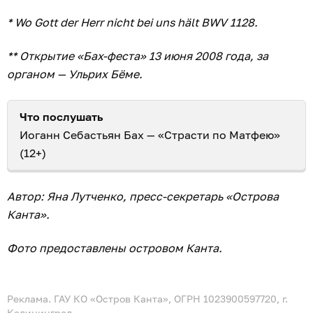
* Wo Gott der Herr nicht bei uns hält BWV 1128.
** Открытие «Бах-феста» 13 июня 2008 года, за
органом — Ульрих Бёме.
Что послушать
Иоганн Себастьян Бах — «Страсти по Матфею»
(12+)
Автор: Яна Лутченко, пресс-секретарь «Острова
Канта».
Фото предоставлены островом Канта.
Реклама. ГАУ КО «Остров Канта», ОГРН 1023900597720, г.
Калининград