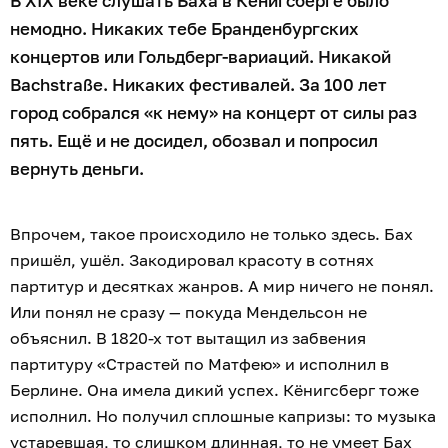
В XIX веке слушать Баха в Кёнигсберге было
немодно. Никаких тебе Бранденбургских
концертов или Гольдберг-вариаций. Никакой
Bachstraße. Никаких фестивалей. За 100 лет
город собрался «к нему» на концерт от силы раз
пять. Ещё и не досидел, обозвал и попросил
вернуть деньги.
Впрочем, такое происходило не только здесь. Бах
пришёл, ушёл. Закодировал красоту в сотнях
партитур и десятках жанров. А мир ничего не понял.
Или понял не сразу — покуда Мендельсон не
объяснил. В 1820-х тот вытащил из забвения
партитуру «Страстей по Матфею» и исполнил в
Берлине. Она имела дикий успех. Кёнигсберг тоже
исполнил. Но получил сплошные капризы: то музыка
устаревшая, то слишком длинная, то не умеет Бах