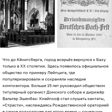
Что до Кёнигсберга, город всерьёз вернулся к Баху
только в XX столетии. Здесь появилось официальное
общество по примеру Лейпцига, где
популяризировали и сохраняли наследие
композитора. Больше 15 лет руководил обществом
титулярный органист Домского собора и дирижёр
Вальтер Эшенбах: Кнайпхоф стал слушать кантаты,
«Страсти», наслаждаясь Рождественской ораторией
в самое подходящее для этого время — сочельник.