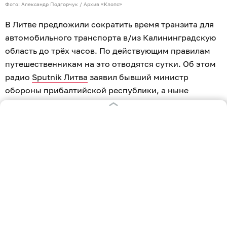
Фото: Александр Подгорчук / Архив «Клопс»
В Литве предложили сократить время транзита для
автомобильного транспорта в/из Калининградскую
область до трёх часов. По действующим правилам
путешественникам на это отводятся сутки. Об этом
радио
Sputnik Литва
заявил бывший министр
обороны прибалтийской республики, а ныне
депутат Сейма Арвидас Анушаускас в пятницу, 7
августа.
Нынешний глава военного ведомства Робертас
Каунас заявил, что Россия якобы может «атаковать»
страны Балтии с использованием «украинских
беспилотников». Его предшественник по
министерскому креслу считает, что под ударом
могут оказаться не только стратегические объекты.
Поэтому необходимо нанести Калининградской