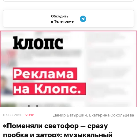
Обсудить
в Телеграме
07.08.2026
20:01
Дамир Батыршин
Екатерина Сокольцева
,
«Поменяли светофор — сразу
пробка и затор»: музыкальный