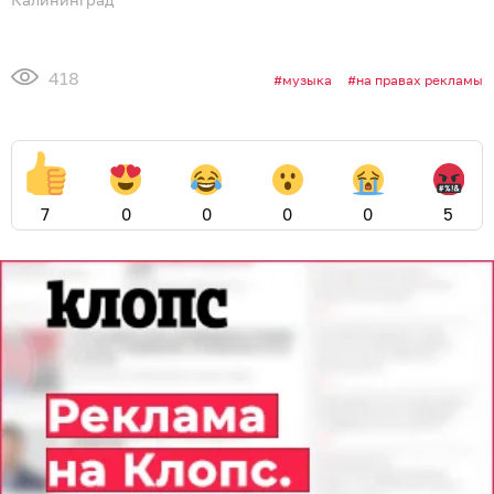
418
музыка
на правах рекламы
7
0
0
0
0
5