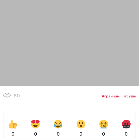
60
границы
суды
0
0
0
0
0
0