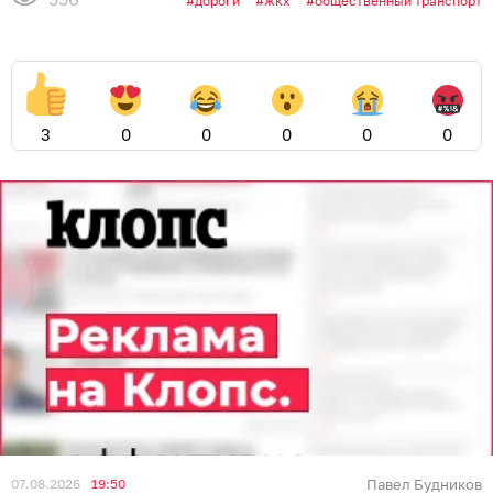
дороги
жкх
общественный транспорт
3
0
0
0
0
0
07.08.2026
19:50
Павел Будников