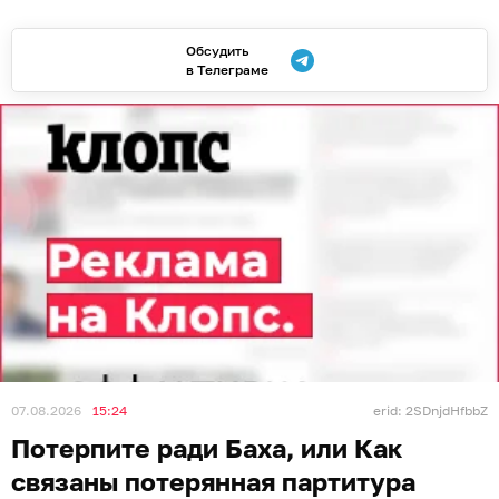
Обсудить
в Телеграме
07.08.2026
15:24
erid: 2SDnjdHfbbZ
Потерпите ради Баха, или Как
связаны потерянная партитура